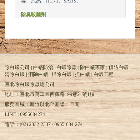
毒、流感、H1N1、SARS。
除臭殺菌劑
迪森除臭殺菌劑Timsen氯化正烷二甲苯甲基
銨40﹪W/W
環署衛輸字第0485號
悍菌遁 鄰-苯甲基對氯酚 4.5%W/W
環 署 衛 製 字 第1183號
好樂敉得 氯胺 100%
環署衛輸字第0482號
除白蟻公司 | 白蟻防治 | 白蟻除蟲 | 除白蟻專家 | 預防白蟻 |
迪森除臭殺菌劑
清除白蟻 | 消除白蟻 | 根除白蟻 | 抓白蟻 |
白蟻工程
獲美國FDA及我國衛生署核可，不具刺激
性、無色、無味
臺北除白蟻除蟲總公司
在使用濃度200 ppm時30秒時間具有99.9%之
地址：臺北市萬華區西藏路199巷21號1樓
殺菌消毒效用。
軟硬水、冷熱水、含有機物、酸性或鹼性等
服務區域：新竹以北至基隆、宜蘭
水質都能用來稀釋。
LINE : 0955684274
電話：(02) 2332-2337 / 0955-684-274
除白蟻PTT | 天兵除白蟻公司 | 除蟲消毒公司
台北推薦 | 除蟲公司基隆.桃園.新竹.苗栗.台中