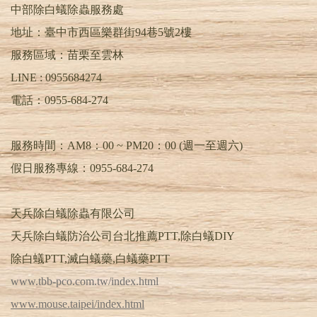
中部除白蟻除蟲服務處
| TEL : 0955-684-274 | 清除白蟻 | 消除白蟻 | 居
家除蟲 | 除蟑螂 | 除跳蚤 | 除蛀蟲 | 除螞蟻 | 滅
地址：臺中市西區樂群街94巷5號2樓
蚊.蒼蠅 | 除白蟻 | 白蟻防治 | 除白蟻公司PTT |
服務區域：苗栗至雲林
預防白蟻 | 白蟻除蟲 | 消滅白蟻 | 根除白蟻 |
白蟻專家 | 抓白蟻 | 白蟻工程 | 除白蟻DIY | 滅
LINE :
0955684274
白蟻藥 | 白蟻藥PTT | 蟻后 | 蟻王 | 工蟻 | 幼蟻 |
電話：
0955-684-274
蟻卵 | 特滅多 | 環境消毒公司 | 害蟲昆蟲驅除 |
害蟲防治
服務時間：AM8：00 ~ PM20：00 (週一至週六)
假日服務專線：0955-684-274
天兵除白蟻除蟲有限公司
天兵除白蟻防治公司台北推薦PTT,除白蟻DIY
除白蟻PTT,滅白蟻藥,白蟻藥PTT
www.tbb-pco.com.tw/index.html
www.mouse.taipei/index.html