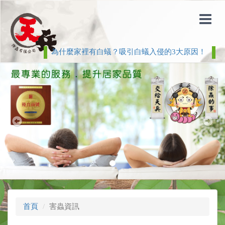
為什麼家裡有白蟻？吸引白蟻入侵的3大原因！
白
Previous
Nex
首頁
害蟲資訊