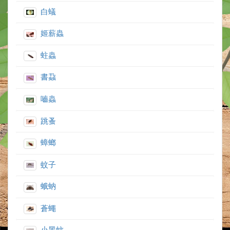
白蟻
姬薪蟲
蛀蟲
書蝨
嚙蟲
跳蚤
蟑螂
蚊子
蛾蚋
蒼蠅