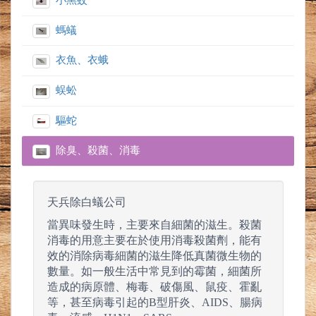
小黑蚊
螞蟻
衣魚、衣蛾
蜈蚣
驅蛇
除臭、殺菌、消毒
天兵除白蟻公司
當異味發生時，主要來自細菌的滋生。殺菌
消毒的用意主要在於使用消毒殺菌劑，能有
效的消除病毒細菌的滋生降低真菌微生物的
數量。如一般生活中常見到的霉菌，細菌所
造成的病原體、梅毒、破傷風、鼠疫、霍亂
等，甚至病毒引起的B型肝炎、AIDS、腸病