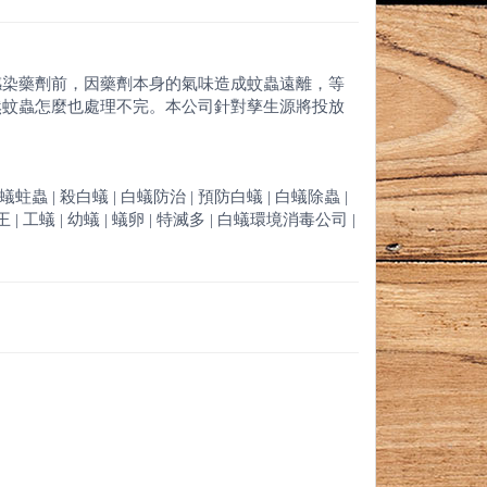
感染藥劑前，因藥劑本身的氣味造成蚊蟲遠離，等
然蚊蟲怎麼也處理不完。本公司針對孳生源將投放
白蟻蛀蟲 | 殺白蟻 | 白蟻防治 | 預防白蟻 | 白蟻除蟲 |
 | 工蟻 | 幼蟻 | 蟻卵 | 特滅多 | 白蟻環境消毒公司 |