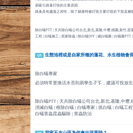
易吸引跳蚤叮咬的主要原因:
跳蚤具有趨溫之習性，除了躺著時被叮咬主要叮咬於下肢及腳
除白蟻PTT | 天兵除白蟻公司台北,新北,基隆,中壢,桃園,新竹,苗栗,台中 | 
工程 | 白蟻施工 | 居家除蟲 | 除白蟻DIY | 滅白蟻藥 | 白蟻藥PTT 
生態池裡或是自家所種的蓮花、水生植物會
Q8
除白蟻專家
必須時常更換活水否則易孳生孑孓，建議可投放生
除白蟻PTT | 天兵除白蟻公司台北,新北,基隆,中壢,桃園,新竹
消滅白蟻 | 根除白蟻 | 白蟻專家 | 抓白蟻 | 白蟻工程 | 
白蟻害蟲昆蟲驅除 | 害蟲防治
我家不在山區為何會出現馬陸？