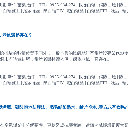
,苗栗,台中 | TEL : 0955-684-274 | 根除白蟻 | 消除白蟻 | 除
白蟻施工 | 居家除蟲 | 除白蟻DIY | 滅白蟻藥 | 白蟻藥PTT | 蟻后 | 蟻王
，老鼠還是存在？
除擺放的數量位置不同外，一般市售的鼠餌就餌率當然沒專業PCO
洞未即時做封堵，當然老鼠持續入侵，感覺老鼠一直存在。
,苗栗,台中 | TEL : 0955-684-274 | 根除白蟻 | 消除白蟻 | 除
白蟻施工 | 居家除蟲 | 除白蟻DIY | 滅白蟻藥 | 白蟻藥PTT | 蟻后 | 蟻王
蟑螂、硼酸拖地防蟑法、肥皂絲加熱水、鹼片拖地..等方式有效嗎?
在空氣陽光中分解藥性，更易造成抗藥問題。當該區域蟑螂密度太