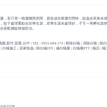
灑，若只單一噴灑幾間房間，易造成在噴灑空間時，蚊蟲在死角未
，蚊子處理重點在於孳生源，若孳生源未處理好，孑孓一再孵化當
合搭配捕蚊燈做防治。
,苗栗,台中 | TEL : 0955-684-274 | 根除白蟻 | 消除白蟻 | 除
白蟻施工 | 居家除蟲 | 除白蟻DIY | 滅白蟻藥 | 白蟻藥PTT | 蟻后 | 蟻王
易引蚊子叮咬。