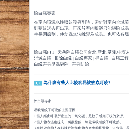
除白蟻專家
在室內噴灑水性噴效殺蟲劑時，需針對室內全域噴
到藥效退去再出現。再來於室內噴灑只能驅除成蟲
生長調節劑，使幼蟲無法蛻變為成蟲。也可依各場
除白蟻PTT | 天兵除白蟻公司台北,新北,基隆,中壢,桃園,新竹
消滅白蟻 | 根除白蟻 | 白蟻專家 | 抓白蟻 | 白蟻工程 | 
白蟻害蟲昆蟲驅除 | 害蟲防治
為什麼有些人比較容易被蚊蟲叮咬?
Q7
除白蟻專家
易吸引蚊子叮咬的主要原因:
1.當人經由呼吸所產生的二氧化碳，是蚊子感應叮咬的來源。
2.當人體表溫度提高，所散發的二氧化碳吸引蚊子叮咬熱。
3.身體健康的人在新陳代謝後由體表產生的排泄物、汗水等，