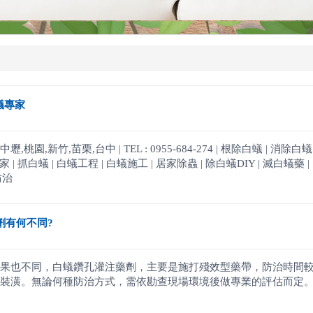
白蟻專家
桃園,新竹,苗栗,台中 | TEL : 0955-684-274 | 根除白蟻 | 消除白
 抓白蟻 | 白蟻工程 | 白蟻施工 | 居家除蟲 | 除白蟻DIY | 滅白蟻藥 | 白蟻藥
防治
劑有何不同?
果也不同，白蟻鑽孔灌注藥劑，主要是施打殘效型藥帶，防治時間
裝潢。無論何種防治方式，需依勘查現場環境後做專業的評估而定