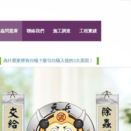
除蟲問題庫
聯絡我們
施工調查
工程實績
什麼家裡有白蟻？吸引白蟻入侵的3大原因！
白蟻 > 除白蟻白蟻
Next