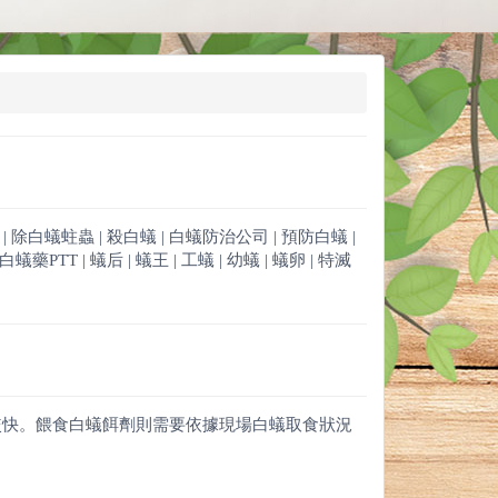
蟻 | 除白蟻蛀蟲 | 殺白蟻 | 白蟻防治公司 | 預防白蟻 |
PTT | 蟻后 | 蟻王 | 工蟻 | 幼蟻 | 蟻卵 | 特滅
較快。餵食白蟻餌劑則需要依據現場白蟻取食狀況
。