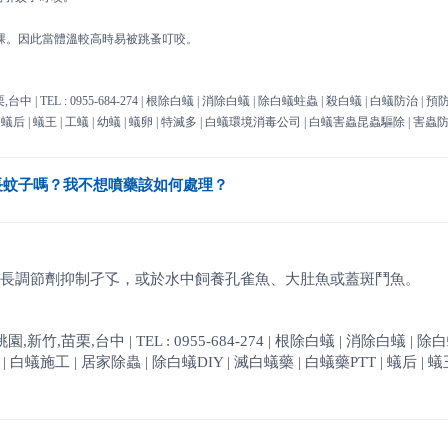
踝。因此當體溫較高時易被跳蚤叮咬。
TEL : 0955-684-274 | 根除白蟻 | 消除白蟻 | 除白蟻蛀蟲 | 殺白蟻 | 白蟻防治 | 預
| 蟻后 | 蟻王 | 工蟻 | 幼蟻 | 蟻卵 | 特滅多 | 白蟻環境消毒公司 | 白蟻害蟲昆蟲驅除 | 害蟲
長蚊子嗎？我不想噴藥該如何處理？
長調節劑抑制孑孓，或於水中飼養孔雀魚、大肚魚或蓋斑鬥魚。
,苗栗,台中 | TEL : 0955-684-274 | 根除白蟻 | 消除白蟻 | 除
白蟻施工 | 居家除蟲 | 除白蟻DIY | 滅白蟻藥 | 白蟻藥PTT | 蟻后 | 蟻王