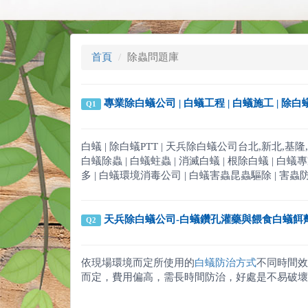
首頁
除蟲問題庫
專業除白蟻公司 | 白蟻工程 | 白蟻施工 | 除
Q1
白蟻 | 除白蟻PTT | 天兵除白蟻公司台北,新北,基隆,中壢,
白蟻除蟲 | 白蟻蛀蟲 | 消滅白蟻 | 根除白蟻 | 白蟻專家 |
多 | 白蟻環境消毒公司 | 白蟻害蟲昆蟲驅除 | 害蟲
天兵除白蟻公司-白蟻鑽孔灌藥與餵食白蟻餌
Q2
依現場環境而定所使用的
白蟻防治方式
不同時間效
而定，費用偏高，需長時間防治，好處是不易破壞