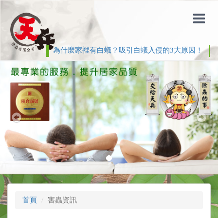
為什麼家裡有白蟻？吸引白蟻入侵的3大原因！
白
Previous
Nex
首頁
害蟲資訊