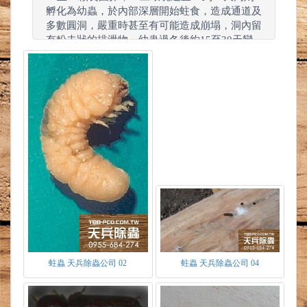
孵化為幼蟲，於內部深層開始蛀食，造成通道及
多數圓洞，嚴重時甚至有可能造成崩塌，洞內留
有粉未狀的排泄物。幼蟲過冬後約15至30天變
化為蛹，直到4至6月羽化成蟲，蛀食圓洞飛
出，因成蟲生命周期不長，成蟲羽化發出後，隨
即產卵延續後代便結束一生。
蛀蟲 天兵除蟲公司 02
蛀蟲 天兵除蟲公司 04
蛀蟲食物
蛀蟲喜愛生活於陰暗、無聲的環境，以木材
中的纖維質為食，將其轉化為澱粉及多糖體。當