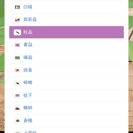
白蟻
姬薪蟲
蛀蟲
書蝨
嚙蟲
跳蚤
蟑螂
蚊子
蛾蚋
蒼蠅