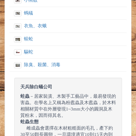
小黑蚊
螞蟻
衣魚、衣蛾
蜈蚣
驅蛇
除臭、殺菌、消毒
天兵除白蟻公司
蛀蟲
－居家裝潢、木製手工藝品中，最易發現的
害蟲。在學名上又稱為粉蠹蟲及木蠹蟲，於木料
相關材質中在外層發現1~3mm大小的圓洞及木
質粉末，因而得其名。
蛀蟲生態
雌成蟲會選擇在木材粗糙面的毛孔，產下約
30至50顆長圓卵，一旦環境適宜10到15天內則