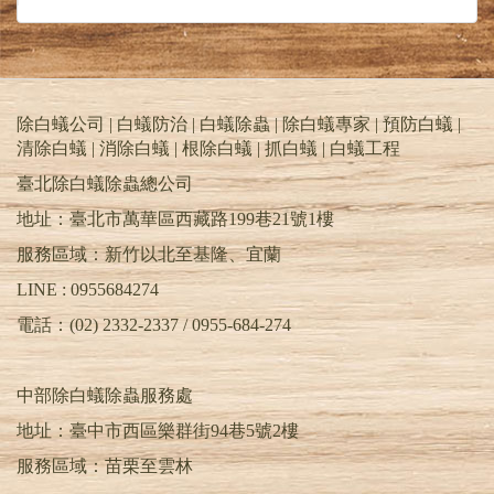
3.依蟲害感染範圍及裝潢格局，噴灑藥劑於木材
裡外各面，藉以徹底封鎖蟲害可出入之區塊。
4.對危害區域，做氣薰防治驅出成蟲，造成速殺
功效。
除白蟻公司 | 白蟻防治 | 白蟻除蟲 | 除白蟻專家 | 預防白蟻 |
除白蟻PTT | 天兵除白蟻公司 | 除蟲消毒公司台
清除白蟻 | 消除白蟻 | 根除白蟻 | 抓白蟻 |
白蟻工程
北推薦 | 除蟲公司基隆.桃園.新竹.苗栗.台中 |
臺北除白蟻除蟲總公司
TEL : 0955-684-274 | 清除白蟻 | 消除白蟻 | 居家
除蟲 | 除蟑螂 | 除跳蚤 | 除蛀蟲 | 除螞蟻 | 滅蚊.蒼
地址：臺北市萬華區西藏路199巷21號1樓
蠅 | 除白蟻 | 白蟻防治 | 除白蟻公司PTT | 預防白
服務區域：新竹以北至基隆、宜蘭
蟻 | 白蟻除蟲 | 消滅白蟻 | 根除白蟻 | 白蟻專家 |
抓白蟻 | 白蟻工程 | 除白蟻DIY | 滅白蟻藥 | 白蟻
LINE : 0955684274
藥PTT | 蟻后 | 蟻王 | 工蟻 | 幼蟻 | 蟻卵 | 特滅多 |
電話：(02) 2332-2337 / 0955-684-274
環境消毒公司 | 害蟲昆蟲驅除 | 害蟲防治
中部除白蟻除蟲服務處
地址：臺中市西區樂群街94巷5號2樓
服務區域：苗栗至雲林