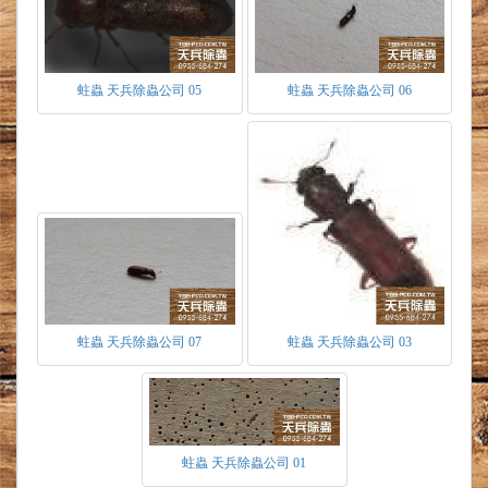
木材含水量達到8%~15%時，環境適宜便開始活
耀、蛀食。害怕震動，會暫時逃離震動處甚至裝
死，待危險過後再次活動。由於蛀蟲擁有高度的
抗旱能力，當環境中的溫度、濕度、食物來源不
蛀蟲 天兵除蟲公司 05
蛀蟲 天兵除蟲公司 06
適宜時，僅依靠空氣中的水分，即可渡過。嚴重
時更會呈現休眠狀態，靜靜等候適宜的環境形
成，才恢復覺醒。因此在新家裝潢後，快則幾個
月慢則一至二年才會發現其危害。又因溫度、濕
度而異。在同批木構建材，裝潢於室內地點的不
同，而產生時間上先後為害的差異。
蛀蟲入侵方式
由原木料集散地被感染後製成相關木製品，
如家具、手工藝品、裝潢材料等傳進居家。
倉庫存放木料製品中被其中一批受感染之木
料傳遞進而擴散感染。
蛀蟲 天兵除蟲公司 07
蛀蟲 天兵除蟲公司 03
蛀蟲防治方式
1.於裝潢前針對裝潢有關之木料噴灑藥劑做預防
及防治。
2.若於裝潢後防治，針對已危害之木料，對蟲洞
處做深層灌注藥劑，於木料表層毛孔處以滲透性
蛀蟲 天兵除蟲公司 01
藥劑做塗佈防治。