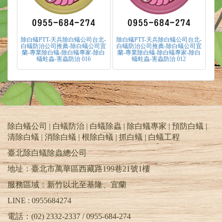
除白蟻PTT-天兵除白蟻公司台北-
除白蟻PTT-天兵除白蟻公司台北-
白蟻防治公司推薦-除白蟻公司宜
白蟻防治公司推薦-除白蟻公司宜
蘭-專業除白蟻-除白蟻專家-除白
蘭-專業除白蟻-除白蟻專家-除白
蟻蛀蟲-害蟲防治 016
蟻蛀蟲-害蟲防治 012
除白蟻公司 | 白蟻防治 | 白蟻除蟲 | 除白蟻專家 | 預防白蟻 |
清除白蟻 | 消除白蟻 | 根除白蟻 | 抓白蟻 |
白蟻工程
臺北除白蟻除蟲總公司
地址：臺北市萬華區西藏路199巷21號1樓
服務區域：新竹以北至基隆、宜蘭
LINE : 0955684274
電話：(02) 2332-2337 / 0955-684-274