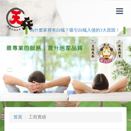
為什麼家裡有白蟻？吸引白蟻入侵的3大原因！
白
Previous
Nex
首頁
工程實績