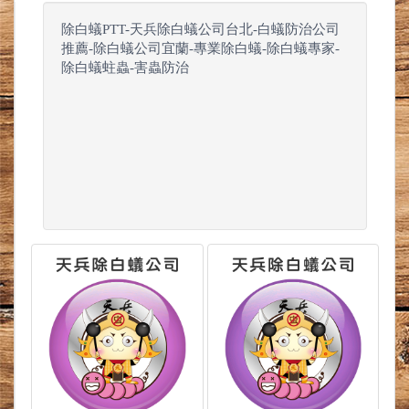
除白蟻PTT-天兵除白蟻公司台北-白蟻防治公司
推薦-除白蟻公司宜蘭-專業除白蟻-除白蟻專家-
除白蟻蛀蟲-害蟲防治