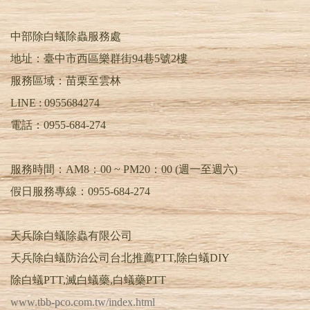
中部除白蟻除蟲服務處
地址：臺中市西區樂群街94巷5號2樓
服務區域：苗栗至雲林
LINE :
0955684274
電話：
0955-684-274
服務時間：AM8：00 ~ PM20：00 (週一至週六)
假日服務專線：0955-684-274
天兵除白蟻除蟲有限公司
天兵除白蟻防治公司台北推薦PTT,除白蟻DIY
除白蟻PTT,滅白蟻藥,白蟻藥PTT
www.tbb-pco.com.tw/index.html