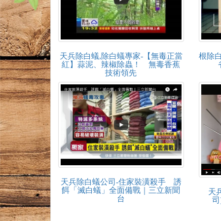
天兵除白蟻,除白蟻專家-【無毒正當
根除白
紅】蒜泥、辣椒除蟲！ 無毒香蕉
技術領先
天兵除白蟻公司-住家裝潢殺手 誘
餌「滅白蟻」全面備戰｜三立新聞
天兵
台
司