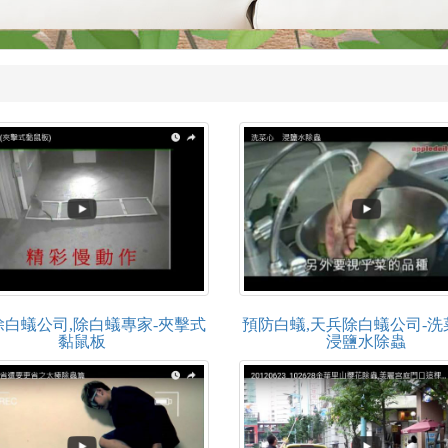
除白蟻公司,除白蟻專家-夾擊式
預防白蟻,天兵除白蟻公司-洗
黏鼠板
浸鹽水除蟲