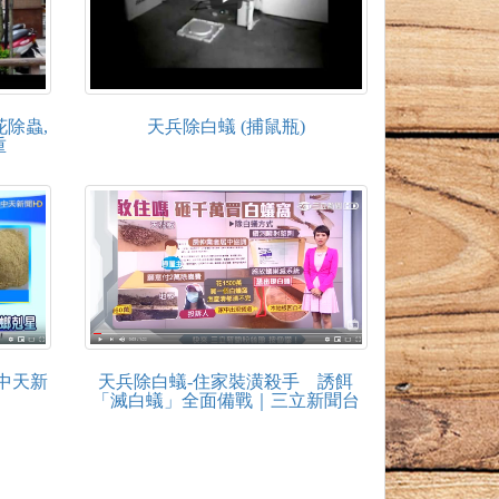
除蟲,
天兵除白蟻 (捕鼠瓶)
重
)中天新
天兵除白蟻-住家裝潢殺手 誘餌
「滅白蟻」全面備戰｜三立新聞台