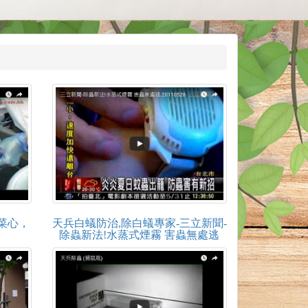
菜心，
天兵白蟻防治,除白蟻專家-三立新聞-
除蟲新法!水蒸式煙霧 害蟲無處逃