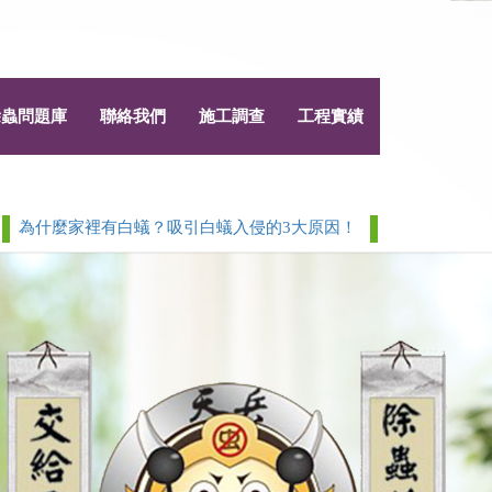
除蟲問題庫
聯絡我們
施工調查
工程實績
什麼家裡有白蟻？吸引白蟻入侵的3大原因！
白蟻 > 除白蟻白蟻
Next