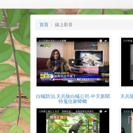
首頁
線上影音
白蟻防治,天兵除白蟻公司-中天新聞
天兵
特蒐住家蟑螂