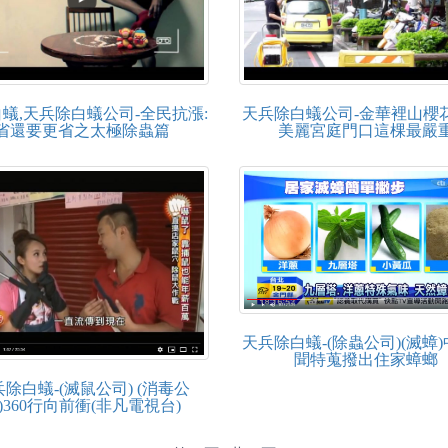
蟻,天兵除白蟻公司-全民抗漲:
天兵除白蟻公司-金華裡山櫻花
省還要更省之太極除蟲篇
美麗宮庭門口這棵最嚴
天兵除白蟻-(除蟲公司)(滅蟑
聞特蒐撥出住家蟑螂
除白蟻-(滅鼠公司) (消毒公
)360行向前衝(非凡電視台)