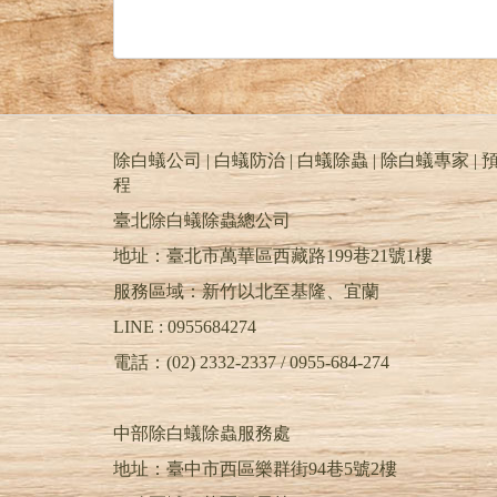
除白蟻公司 | 白蟻防治 | 白蟻除蟲 | 除白蟻專家 | 預
程
臺北除白蟻除蟲總公司
地址：臺北市萬華區西藏路199巷21號1樓
服務區域：新竹以北至基隆、宜蘭
LINE : 0955684274
電話：(02) 2332-2337 / 0955-684-274
中部除白蟻除蟲服務處
地址：臺中市西區樂群街94巷5號2樓