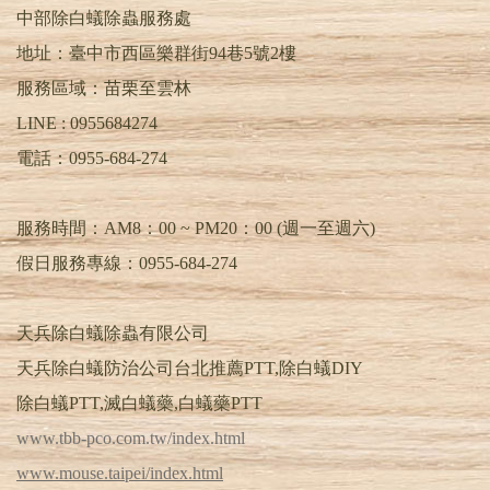
中部除白蟻除蟲服務處
地址：臺中市西區樂群街94巷5號2樓
服務區域：苗栗至雲林
LINE :
0955684274
電話：
0955-684-274
服務時間：AM8：00 ~ PM20：00 (週一至週六)
假日服務專線：0955-684-274
天兵除白蟻除蟲有限公司
天兵除白蟻防治公司台北推薦PTT,除白蟻DIY
除白蟻PTT,滅白蟻藥,白蟻藥PTT
www.tbb-pco.com.tw/index.html
www.mouse.taipei/index.html