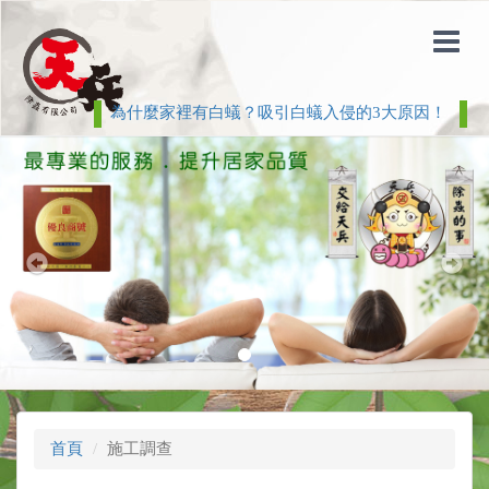
為什麼家裡有白蟻？吸引白蟻入侵的3大原因！
白
Previous
Nex
首頁
施工調查