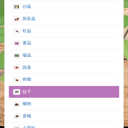
白蟻
姬薪蟲
蛀蟲
書蝨
嚙蟲
跳蚤
蟑螂
蚊子
蛾蚋
蒼蠅