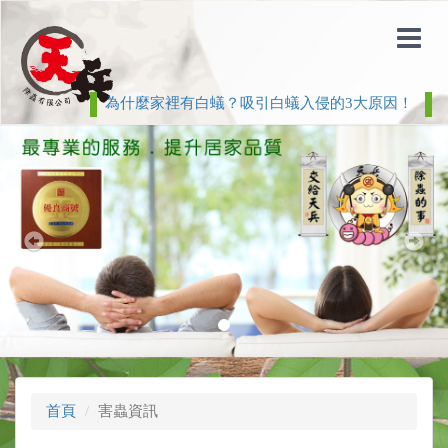
為什麼家裡有白蟻？吸引白蟻入侵的3大原因！
白
Previous
Nex
首頁
害蟲資訊