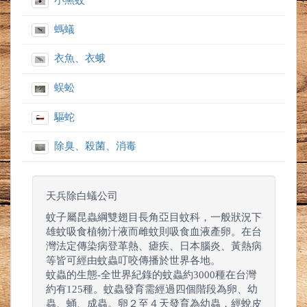
小黑蚊
螞蟻
衣魚、衣蛾
蜈蚣
驅蛇
除臭、殺菌、消毒
天兵除白蟻公司
蚊子屬昆蟲綱雙翅目長角亞目蚊科，一般狀況下
雄蚊吸食植物汁液而雌蚊則吸食血液產卵。在台
灣法定傳染病登革熱、瘧疾、日本腦炎、黃熱病
等皆可經由蚊蟲叮咬傳播於世界各地。
蚊蟲的生態-全世界紀錄的蚊蟲約3000種在台灣
約有125種。蚊蟲發育需經過四個階段為卵、幼
蟲、蛹、成蟲。卵２至４天發育為幼蟲，經蛻皮