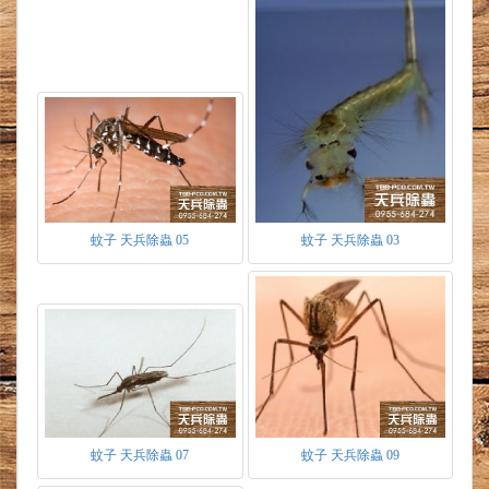
刷，利用口刷迅速搧動使水流通過口器而取使水
中食物，除瘧蚊外具有呼吸管，因呼吸幼蟲常懸
掛於水面，斑蚊呼吸管較短呼吸時與水面呈類似
垂直樣。家蚊因呼吸管長與水面呈現４５度。瘧
蚊無呼吸管呼吸時身體與水面幾乎平行。
蛹
-當化為蛹時為不進食的體分胸、腹兩部份，
型似逗點狀，有明顯的大黑點為複眼，在水中可
上下游動，此時由生殖袋可區分雌、雄。
成蟲
-體分頭、胸、腹三部份，體重約為２mg，
具一對複眼、觸角、翅及長口器。雌蚊觸角毛短
成絲狀，雄蚊成羽毛狀。飛行速度約為每小時２
蚊子 天兵除蟲 05
蚊子 天兵除蟲 03
公里，可一次性飛４至５分鐘。蚊子口器為六根
針組成，雌蚊會經由人散發的汗水、二氧化碳、
熱能去吸引叮咬。當針刺進皮膚時會由口器輸入
蟻酸、抗凝血劑及蛋白質等進入人體中，蟻酸破
壞角質層好使口器方便刺進皮膚，抗凝血劑則使
再吸食血液時保持其順暢。被叮咬後身體將產生
組織胺造成叮咬處紅腫搔癢。
常見騷擾之蚊蟲
１斑蚊類為登革熱之病媒蚊，埃及斑蚊、白線斑
蚊子 天兵除蟲 07
蚊子 天兵除蟲 09
蚊為代表。１１至１３度會是最適合孵化的溫