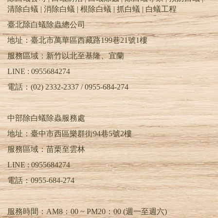
清除白蟻 | 消除白蟻 | 根除白蟻 | 抓白蟻 |
白蟻工程
蟲，避免造成二次危害。
臺北除白蟻除蟲總公司
除白蟻PTT | 天兵除白蟻公司 | 除蟲消毒公司台
地址：臺北市萬華區西藏路199巷21號1樓
北推薦 | 除蟲公司基隆.桃園.新竹.苗栗.台中 |
服務區域：新竹以北至基隆、宜蘭
TEL : 0955-684-274 | 清除白蟻 | 消除白蟻 | 居家
除蟲 | 除蟑螂 | 除跳蚤 | 除蛀蟲 | 除螞蟻 | 滅蚊.蒼
LINE : 0955684274
蠅 | 除白蟻 | 白蟻防治 | 除白蟻公司PTT | 預防白
電話：(02) 2332-2337 / 0955-684-274
蟻 | 白蟻除蟲 | 消滅白蟻 | 根除白蟻 | 白蟻專家 |
抓白蟻 | 白蟻工程 | 除白蟻DIY | 滅白蟻藥 | 白蟻
藥PTT | 蟻后 | 蟻王 | 工蟻 | 幼蟻 | 蟻卵 | 特滅多 |
中部除白蟻除蟲服務處
環境消毒公司 | 害蟲昆蟲驅除 | 害蟲防治
地址：臺中市西區樂群街94巷5號2樓
服務區域：苗栗至雲林
LINE :
0955684274
電話：
0955-684-274
服務時間：AM8：00 ~ PM20：00 (週一至週六)