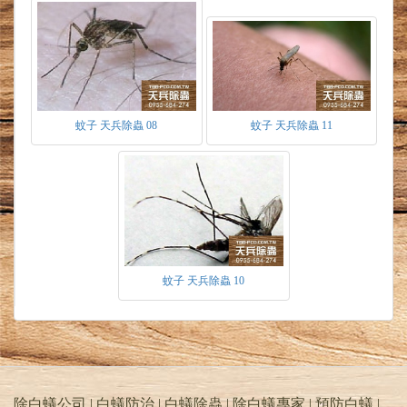
度，埃及斑蚊在１３度為適合孵化的溫度，經過
５～７天幼蟲及可變為成蟲，８０％喜於室內吸
血。白線斑蚊在１１度為適合孵化的溫度，經過
７～１０天幼蟲及可變為成蟲，９０％喜於室外
吸血。高峰時間為上午９～１０點、下午４～５
點。
２熱帶家蚊為絲蟲病的病媒蚊易孳生於水溝、化
蚊子 天兵除蟲 08
蚊子 天兵除蟲 11
糞池、積水容器等。依溫血動物為主要叮咬對
象，如人、鳥、狗、豬、貓等。於夜間活動，可
於無吸血狀態下第一次產卵，為四季皆可發現之
蚊蟲。
３白腹叢蚊於日夜皆可活動，主要孳生於化糞
池、尿桶等有機物質中。雖無傳染疾病之紀錄旦
為居家常見蚊蟲之一。
防治方式
蚊子 天兵除蟲 10
１殘效處理-依各環境成蟲易躲藏處做殘效處
理，如汙水化糞池、積水處、外排水溝、花草叢
圃等。
２空間處理-以空間噴灑藥劑，對現有飛行性成
蟲現場擊殺。
３孳生源處理-針對汙水化糞池、積水處等孑孓
除白蟻公司 | 白蟻防治 | 白蟻除蟲 | 除白蟻專家 | 預防白蟻 |
孳生處，投放生長抑制劑，使幼蟲無法蛻變成