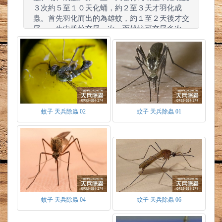
３次約５至１０天化蛹，約２至３天才羽化成
蟲。首先羽化而出的為雄蚊，約１至２天後才交
尾。一生中雌蚊交尾一次，而雄蚊可交尾多次。
交尾過程中一群雄蚊會在空中飛舞吸引雌蚊飛入
交尾，整個過程只需要１５秒即可完成。
蚊子 天兵除蟲 02
蚊子 天兵除蟲 01
卵
-為白色約０.５毫米長０.２毫米寬大多呈橢圓
形，產下２小時後轉為暗色。以斑蚊為例卵產於
水邊上或容器內壁，可耐旱長達１年。家蚊則將
卵年呈塊狀產於水面。瘧蚊卵呈舟行，兩側具浮
蚊子 天兵除蟲 04
蚊子 天兵除蟲 06
囊漂浮於水面上。
幼蟲
-又稱孑孓，分頭、胸、腹三部份具有口