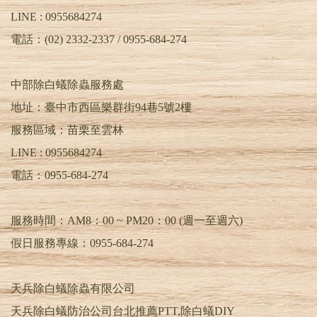
存於潮濕易長黴菌的環境,往往身上會夾帶菌孢
LINE : 0955684274
(黴菌)到處感染至潮濕處, 也常出沒在食糧倉和
食品穀物倉庫中，受潮食品也常可見蟲體大量出
電話：(02) 2332-2337 / 0955-684-274
沒。
姬薪蟲靠真菌維生, 所以他們能在建物內任何潮
濕漏水不通風等易發霉的地方生長繁殖,譬如內
中部除白蟻除蟲服務處
牆或一些死角(櫥櫃、地板或天花板)尤以木製地
地址：臺中市西區樂群街94巷5號2樓
板最容易發生。
其生命週期短暫, 公司自行孵化觀察記錄,自孵化
服務區域：苗栗至雲林
後短為2天長約15天即死亡,其蟲卵需使用顯微鏡
LINE :
0955684274
放大200倍方可查看卵體,初孵化出來為幼蟲其爬
行速度快(參圖檔一),經蛹期孵化為成蟲(參圖檔
電話：
0955-684-274
二),其幼蟲約為5~10天,蛹期所觀察依環境天氣溫
度有所不定, 最長30天以上,陸續孵化,孵化後成
蟲為乳白色軟外殼漸而轉換為紅褐色其外殼漸變
服務時間：AM8：00 ~ PM20：00 (週一至週六)
硬,即會尋找配偶進行交配繁殖下一代,整個生命
週期自卵~成蟲,平均大約為15~30左右,經使用藥
假日服務專線：0955-684-274
劑測試發現此蟲非常脆弱,目前無發現抗藥情形,
只須非常微小劑量就足已滅除控制其生長,正確
防治方式可達95%控制率。
天兵除白蟻除蟲有限公司
姬薪蟲具趨光性生命週期甚短其繁殖力驚人,一
天兵除白蟻防治公司台北推薦PTT,除白蟻DIY
般居家如發現此蟲大都是經由木製裝潢或穀物類