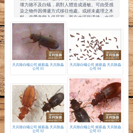
壞力雖不及白蟻，易對人體造成過敏。可由受感
染之物件因傳遞方式移往他處。或經未處理之木
料，夾帶蟲卵入侵居家，而在水泥裝潢後，水泥
內之水氣未完全乾燥前裝潢木料，導致水氣滲透
木料，產生食物來源。在相對濕度40至50%間，
溫度25至30度為適宜之生存環境，便開始滋
生。或由室內漏水，致水氣滲透木料，濕氣不易
蒸發等情況，發生蟲害。易於裝潢後發現。
天兵除白蟻公司 姬薪蟲 天兵除蟲
天兵除白蟻公司 姬薪蟲 天兵除蟲
公司 01
公司 04
天兵除白蟻公司 姬薪蟲 天兵除蟲
天兵除白蟻公司 姬薪蟲 天兵除蟲
公司 02
公司 03