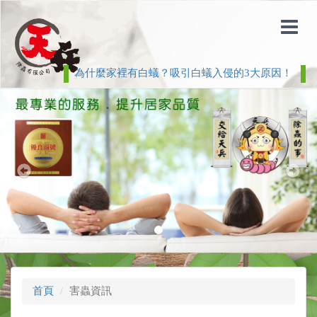
為什麼家裡有白蟻？吸引白蟻入侵的3大原因！
白
Previous
Nex
首頁
害蟲資訊