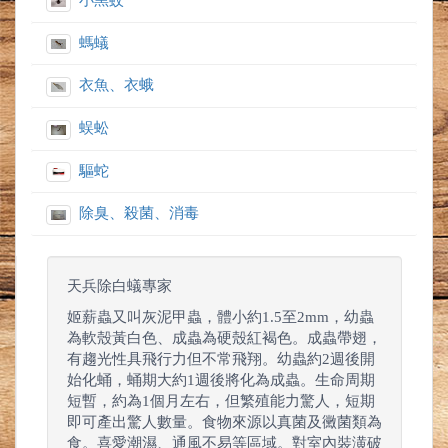
小黑蚊
螞蟻
衣魚、衣蛾
蜈蚣
驅蛇
除臭、殺菌、消毒
天兵除白蟻專家
姬薪蟲又叫灰泥甲蟲，體小約1.5至2mm，幼蟲
為軟殼黃白色、成蟲為硬殼紅褐色。成蟲帶翅，
有趨光性具飛行力但不常飛翔。幼蟲約2週後開
始化蛹，蛹期大約1週後將化為成蟲。生命周期
短暫，約為1個月左右，但繁殖能力驚人，短期
即可產出驚人數量。食物來源以真菌及黴菌類為
食。喜愛潮濕、通風不易等區域。對室內裝潢破