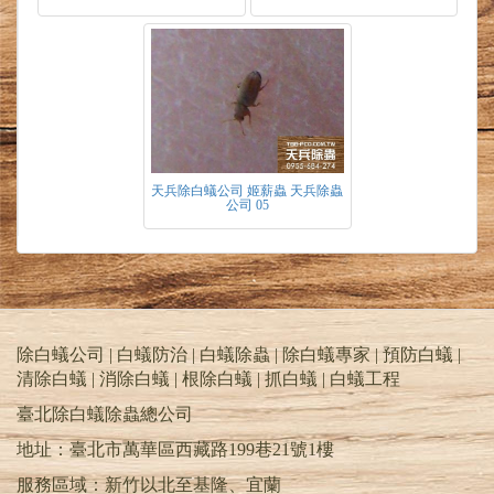
姬薪蟲防治
1.以藥劑採塗布噴灑於蟲體出入及周遭區域，木
材製品細縫處。
2.針對躲藏於深層面蟲體，採高壓灌注藥劑，降
低蟲體躲藏數量。
3.經室內氣薰方式，迫使蟲體驅出現場速殺。
4.於現場環境做抑菌處理，降低菌絲產生減少蟲
天兵除白蟻公司 姬薪蟲 天兵除蟲
體食物來源。
公司 05
建議事宜
1.現場環境潮濕影響，盡量以除濕機除濕，降低
蟲體易生存機率及其食物來源。
2.因室內漏水等情形，導致環境濕度過高，需加
以防止漏水狀況及防水處理。
細扁蟲科~姬薪蟲,亦稱(灰泥甲蟲及真菌甲蟲)
除白蟻公司 | 白蟻防治 | 白蟻除蟲 | 除白蟻專家 | 預防白蟻 |
◎姬薪蟲特性
清除白蟻 | 消除白蟻 | 根除白蟻 | 抓白蟻 |
白蟻工程
體極細小，體色為黑褐色，剛孵化為乳白色，慢
慢轉變褐色，有翅具趨光性，主要生長在有機腐
臺北除白蟻除蟲總公司
殖木材上，取食真菌絲，一旦發生危害，其群體
地址：臺北市萬華區西藏路199巷21號1樓
數量龐大，短期內即造成密度急劇加增。
此蟲並不會破壞裝潢材質, 姬薪蟲具趨光性，生
服務區域：新竹以北至基隆、宜蘭