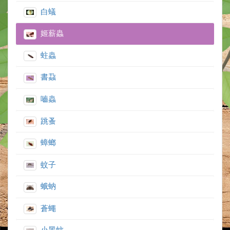
白蟻
姬薪蟲
蛀蟲
書蝨
嚙蟲
跳蚤
蟑螂
蚊子
蛾蚋
蒼蠅