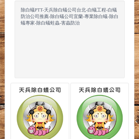
除白蟻PTT-天兵除白蟻公司台北-白蟻工程-白蟻
防治公司推薦-除白蟻公司宜蘭-專業除白蟻-除白
蟻專家-除白蟻蛀蟲-害蟲防治