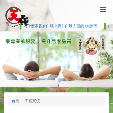
為什麼家裡有白蟻？吸引白蟻入侵的3大原因！
白蟻
Previous
Nex
首頁
工程實績