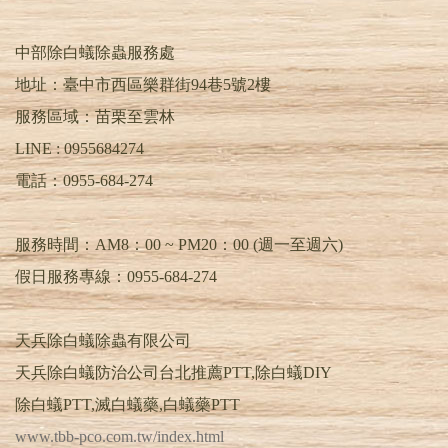
中部除白蟻除蟲服務處
地址：臺中市西區樂群街94巷5號2樓
服務區域：苗栗至雲林
LINE :
0955684274
電話：
0955-684-274
服務時間：AM8：00 ~ PM20：00 (週一至週六)
假日服務專線：0955-684-274
天兵除白蟻除蟲有限公司
天兵除白蟻防治公司台北推薦PTT,除白蟻DIY
除白蟻PTT,滅白蟻藥,白蟻藥PTT
www.tbb-pco.com.tw/index.html