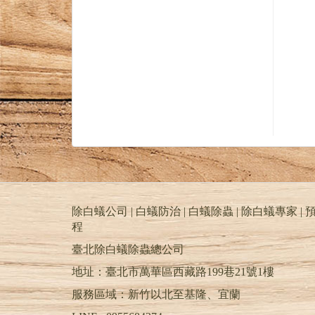
除白蟻公司 | 白蟻防治 | 白蟻除蟲 | 除白蟻專家 | 預
程
臺北除白蟻除蟲總公司
地址：臺北市萬華區西藏路199巷21號1樓
服務區域：新竹以北至基隆、宜蘭