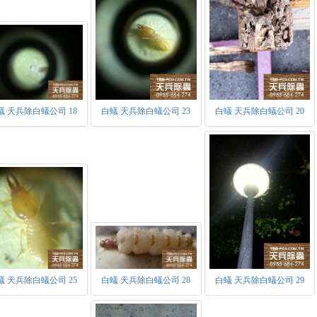
間當工蟻發育成熟能照顧蟻后時，便開始大約提高產率。壽命約10至
翅蟻王蟻后替補。
非生殖型：
兵蟻：頭呈紅褐色為主要特徵，具有內灣之大顎用於鉗咬、撕裂外來
在族群數量中僅次於工蟻，主要用於保護族群。另外作用與蟻后相同
何種成蟲。
工蟻：為族群內數量最多之蟻種，因數量最多為防治白蟻中主要的
餵食族群內所有蟻種、築巢、清掃、搬運等各項繁雜的工作。
蟻 天兵除白蟻公司 18
白蟻 天兵除白蟻公司 23
白蟻 天兵除白蟻公司 20
蟻 天兵除白蟻公司 25
白蟻 天兵除白蟻公司 28
白蟻 天兵除白蟻公司 29