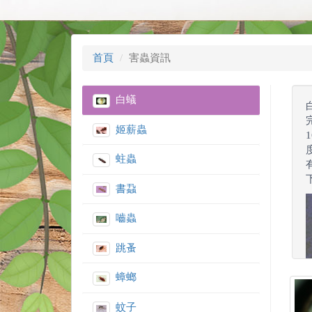
首頁
害蟲資訊
白蟻
姬薪蟲
蛀蟲
書蝨
嚙蟲
跳蚤
蟑螂
蚊子