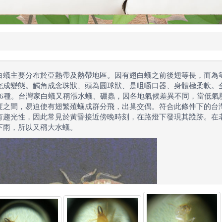
白蟻主要分布於亞熱帶及熱帶地區。因有翅白蟻之前後翅等長，而為
完成變態。觸角成念珠狀、頭為圓球狀、是咀嚼口器、身體極柔軟。全
16種。台灣家白蟻又稱漲水蟻、硼蟲，因各地氣候差異不同，當低氣壓
度之間，易迫使有翅繁殖蟻成群分飛，出巢交偶。符合此條件下的台
有趨光性，因此常見於黃昏接近傍晚時刻，在路燈下發現其蹤跡。在
下雨，所以又稱大水蟻。