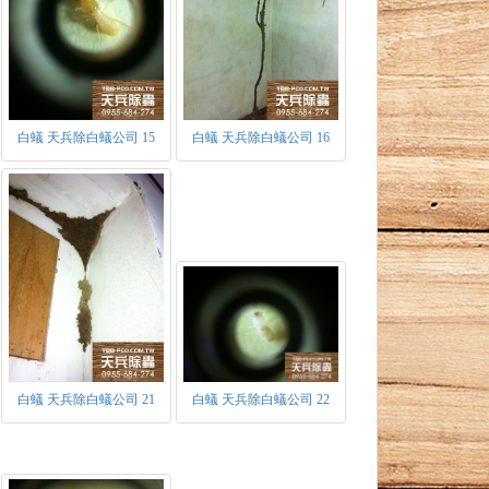
白蟻 天兵除白蟻公司 15
白蟻 天兵除白蟻公司 16
型及非生殖型兩種。
第一次產出有翅繁殖蟻時，表示此群體已進入
白蟻 天兵除白蟻公司 21
白蟻 天兵除白蟻公司 22
飛蟻。當在空中飛舞一段時間，便會自行斷
后之前身。
該族群原始之蟻王、蟻后，色深體硬，具發達
卵率不高，主要以生產工蟻為主，約三個月時