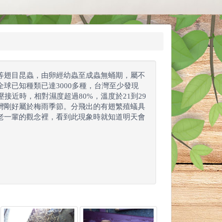
等翅目昆蟲，由卵經幼蟲至成蟲無蛹期，屬不
球已知種類已達3000多種，台灣至少發現
接近時，相對濕度超過80%，溫度於21到29
灣剛好屬於梅雨季節。分飛出的有翅繁殖蟻具
老一輩的觀念裡，看到此現象時就知道明天會