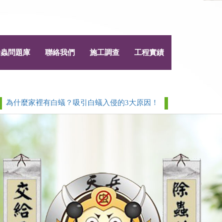
除蟲問題庫
聯絡我們
施工調查
工程實績
麼家裡有白蟻？吸引白蟻入侵的3大原因！
白蟻 > 除白蟻白蟻防
Next