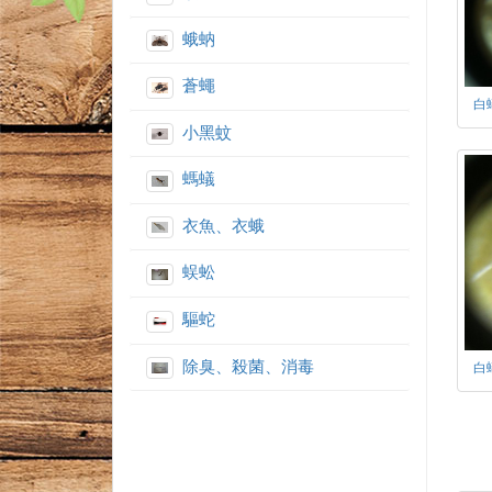
蛾蚋
蒼蠅
白
小黑蚊
螞蟻
衣魚、衣蛾
蜈蚣
驅蛇
除臭、殺菌、消毒
白