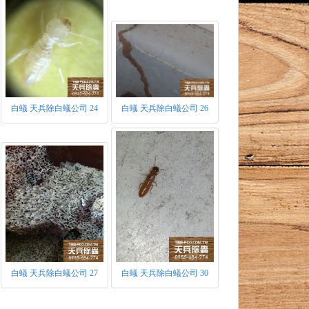
30年，當原始蟻王蟻后死亡後，才由短翅及無
敵人 ，具有分泌刺激性化學物質－蟻酸。
，會分泌出抑制費洛蒙，用於控制幼蟲發育為
媒介之一，主要的作用為開路做蟻道、取食、
白蟻 天兵除白蟻公司 24
白蟻 天兵除白蟻公司 26
白蟻 天兵除白蟻公司 27
白蟻 天兵除白蟻公司 30