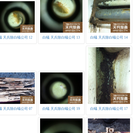
蟻 天兵除白蟻公司 12
白蟻 天兵除白蟻公司 13
白蟻 天兵除白蟻公司 14
白蟻的階級組織：
白蟻是具有組織及階級系統的群體以台灣家白蟻為例，可分為生殖
生殖型：
有翅繁殖蟻：具有等長的四翅，飛翔力不強具趨光性。當白蟻族群
蟻 天兵除白蟻公司 07
白蟻 天兵除白蟻公司 19
白蟻 天兵除白蟻公司 17
成熟期。當環境條件適宜時，群體分飛出巢，準備交配所以又稱為分
翅，雄追雌尾端為追尾現象，並開始於隱密處產生新族群。為蟻王蟻
蟻王和蟻后：當有翅繁殖蟻，雌雄交配後開始繁延後代時，便成為
之單複眼及殘存的翅鱗，交配後蟻后腹部增大可長至5公分。首批產