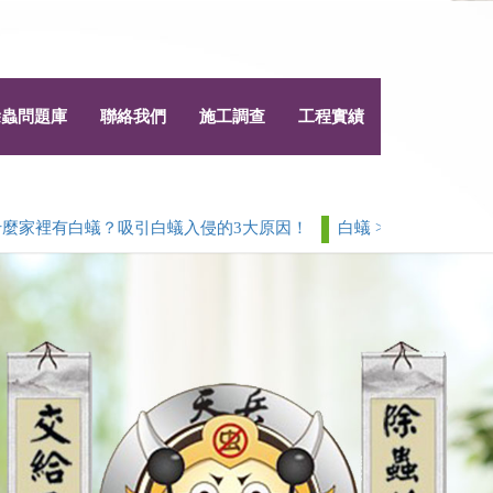
除蟲問題庫
聯絡我們
施工調查
工程實績
有白蟻？吸引白蟻入侵的3大原因！
白蟻 > 除白蟻白蟻防治常見
Next