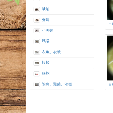
蛾蚋
蒼蠅
白
小黑蚊
螞蟻
衣魚、衣蛾
蜈蚣
驅蛇
除臭、殺菌、消毒
白