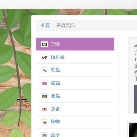
首頁
害蟲資訊
白蟻
姬薪蟲
蛀蟲
書蝨
嚙蟲
跳蚤
蟑螂
蚊子