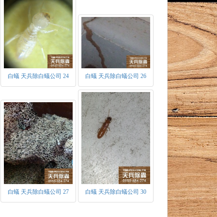
30年，當原始蟻王蟻后死亡後，才由短翅及無
敵人 ，具有分泌刺激性化學物質－蟻酸。
，會分泌出抑制費洛蒙，用於控制幼蟲發育為
媒介之一，主要的作用為開路做蟻道、取食、
白蟻 天兵除白蟻公司 24
白蟻 天兵除白蟻公司 26
白蟻 天兵除白蟻公司 27
白蟻 天兵除白蟻公司 30