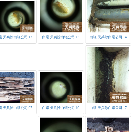
蟻 天兵除白蟻公司 12
白蟻 天兵除白蟻公司 13
白蟻 天兵除白蟻公司 14
白蟻的階級組織：
白蟻是具有組織及階級系統的群體以台灣家白蟻為例，可分為生殖
生殖型：
有翅繁殖蟻：具有等長的四翅，飛翔力不強具趨光性。當白蟻族群
蟻 天兵除白蟻公司 07
白蟻 天兵除白蟻公司 19
白蟻 天兵除白蟻公司 17
成熟期。當環境條件適宜時，群體分飛出巢，準備交配所以又稱為分
翅，雄追雌尾端為追尾現象，並開始於隱密處產生新族群。為蟻王蟻
蟻王和蟻后：當有翅繁殖蟻，雌雄交配後開始繁延後代時，便成為
之單複眼及殘存的翅鱗，交配後蟻后腹部增大可長至5公分。首批產