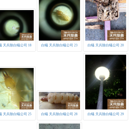
間當工蟻發育成熟能照顧蟻后時，便開始大約提高產率。壽命約10至
翅蟻王蟻后替補。
非生殖型：
兵蟻：頭呈紅褐色為主要特徵，具有內灣之大顎用於鉗咬、撕裂外來
在族群數量中僅次於工蟻，主要用於保護族群。另外作用與蟻后相同
何種成蟲。
工蟻：為族群內數量最多之蟻種，因數量最多為防治白蟻中主要的
餵食族群內所有蟻種、築巢、清掃、搬運等各項繁雜的工作。
蟻 天兵除白蟻公司 18
白蟻 天兵除白蟻公司 23
白蟻 天兵除白蟻公司 20
蟻 天兵除白蟻公司 25
白蟻 天兵除白蟻公司 28
白蟻 天兵除白蟻公司 29