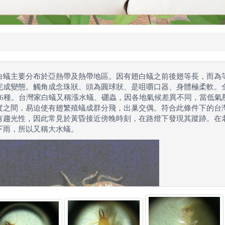
白蟻主要分布於亞熱帶及熱帶地區。因有翅白蟻之前後翅等長，而為
完成變態。觸角成念珠狀、頭為圓球狀、是咀嚼口器、身體極柔軟。全
16種。台灣家白蟻又稱漲水蟻、硼蟲，因各地氣候差異不同，當低氣壓
度之間，易迫使有翅繁殖蟻成群分飛，出巢交偶。符合此條件下的台
有趨光性，因此常見於黃昏接近傍晚時刻，在路燈下發現其蹤跡。在
下雨，所以又稱大水蟻。