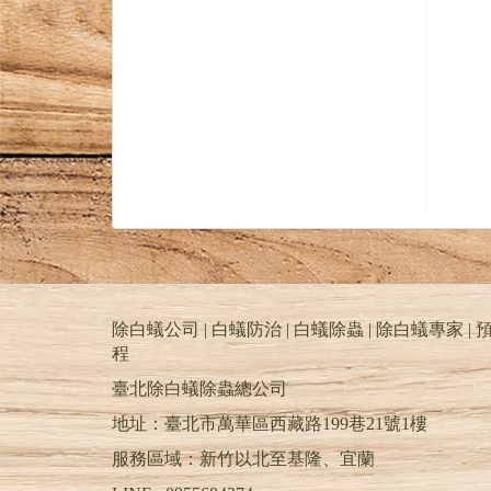
除白蟻公司 | 白蟻防治 | 白蟻除蟲 | 除白蟻專家 | 預
程
臺北除白蟻除蟲總公司
地址：臺北市萬華區西藏路199巷21號1樓
服務區域：新竹以北至基隆、宜蘭