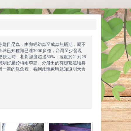
等翅目昆蟲，由卵經幼蟲至成蟲無蛹期，屬不
球已知種類已達3000多種，台灣至少發現
接近時，相對濕度超過80%，溫度於21到29
灣剛好屬於梅雨季節。分飛出的有翅繁殖蟻具
老一輩的觀念裡，看到此現象時就知道明天會