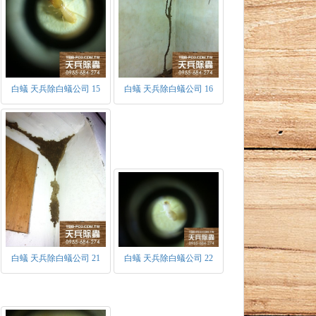
白蟻 天兵除白蟻公司 15
白蟻 天兵除白蟻公司 16
型及非生殖型兩種。
第一次產出有翅繁殖蟻時，表示此群體已進入
白蟻 天兵除白蟻公司 21
白蟻 天兵除白蟻公司 22
飛蟻。當在空中飛舞一段時間，便會自行斷
后之前身。
該族群原始之蟻王、蟻后，色深體硬，具發達
卵率不高，主要以生產工蟻為主，約三個月時