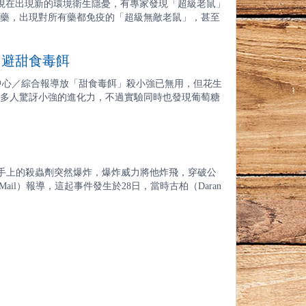
35 日本現在出現新的環境衛生隱憂，有專家發現「超級老鼠」
藥，出現對所有藥都免疫的「超級無敵老鼠」，甚至
 避甜食毒餌
中心／綜合報導放「甜食毒餌」殺小強已無用，但花生
多人驚訝小強的進化力，不過實驗同時也發現葡萄糖
螂時，手上的殺蟲劑突然爆炸，爆炸威力將他炸飛，穿破公
ail）報導，這起事件發生於28日，當時古柏（Daran