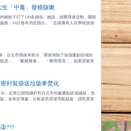
大生「中毒」發燒咳嗽
內被蚊子叮了130多個包。她說，感覺渾身沒勁，關節
協會」16日發布消息指出，「近南廣有人在學校放假
不
染狂犬病，台北市環保局表示，環保局除了加強重點區域的
鼠道」、「斷絕糧食」、「整理環境」。如果居家抓
鼠密封裝袋送垃圾車焚化
保局表示，近來已經陸續針對台北市80處重點區域滅鼠，包
鼠，各有好壞處，比較多民眾使用黏鼠板，請民眾抓
???