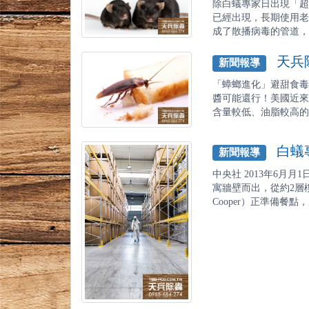
除白蟻專家日出現「超級
已經出現，長期使用老
成了散播病毒的管道，前年
天兵除
新聞報導
「蟑螂進化」避甜食毒
醬可能還行！美國近來
含量較低、油脂較高的花生
白蟻專
新聞報導
中央社 2013年6月
寓牆壁而出，從約2層樓
Cooper）正準備餐點，慶