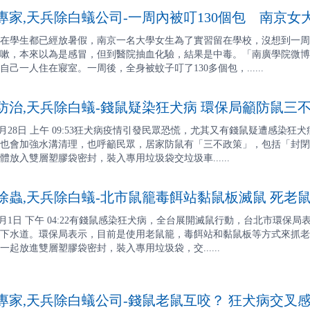
家,天兵除白蟻公司-一周內被叮130個包 南京女
在學生都已經放暑假，南京一名大學女生為了實習留在學校，沒想到一周
嗽，本來以為是感冒，但到醫院抽血化驗，結果是中毒。「南廣學院微博
己一人住在寢室。一周後，全身被蚊子叮了130多個包，......
治,天兵除白蟻-錢鼠疑染狂犬病 環保局籲防鼠三
7月月28日 上午 09:53狂犬病疫情引發民眾恐慌，尤其又有錢鼠疑遭感
也會加強水溝清理，也呼籲民眾，居家防鼠有「三不政策」，包括「封閉
放入雙層塑膠袋密封，裝入專用垃圾袋交垃圾車......
蟲,天兵除白蟻-北市鼠籠毒餌站黏鼠板滅鼠 死老
8月月1日 下午 04:22有錢鼠感染狂犬病，全台展開滅鼠行動，台北市環
下水道。環保局表示，目前是使用老鼠籠，毒餌站和黏鼠板等方式來抓老
起放進雙層塑膠袋密封，裝入專用垃圾袋，交......
家,天兵除白蟻公司-錢鼠老鼠互咬？ 狂犬病交叉感染