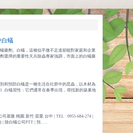
中白蟻
蟻藥劑。白蟻，這種似乎微不足道卻能對家庭和企業
劑選擇的重要性天兵除蟲專家強調，市面上的白蟻藥
別和預防白蟻是一種生活在社群中的昆蟲，以木材為
. 白蟻習性：它們通常在春季出現，尋找新的築巢地
.新竹.苗栗.台中 | TEL : 0955-684-274 |
 除白蟻公司PTT | 預......