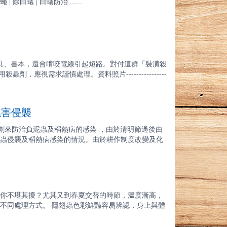
 | 除白蟻 | 白蟻防治 ......
家具、書本，還會啃咬電線引起短路。對付這群「裝潢殺
視需求謹慎處理。資料照片----------------
蟲害侵襲
噴灑藥劑來防治負泥蟲及稻熱病的感染 ，由於清明節過後由
蟲侵襲及稻熱病感染的情況。由於耕作制度改變及化
你不堪其擾？尤其又到春夏交替的時節，溫度漸高，
不同處理方式。 隱翅蟲色彩鮮豔容易辨認，身上與體