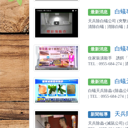
白蟻專
最新消息
天兵除白蟻公司 (夾擊式黏鼠
清除白蟻 | 消除白蟻 | 居
白蟻專
最新消息
住家裝潢殺手 誘餌「滅
TEL : 0955-684-2
白蟻天
最新消息
白蟻天兵除蟲-(除蟲公司
| TEL : 0955-684-
天兵除
新聞報導
天兵除蟲-(滅鼠公司) 