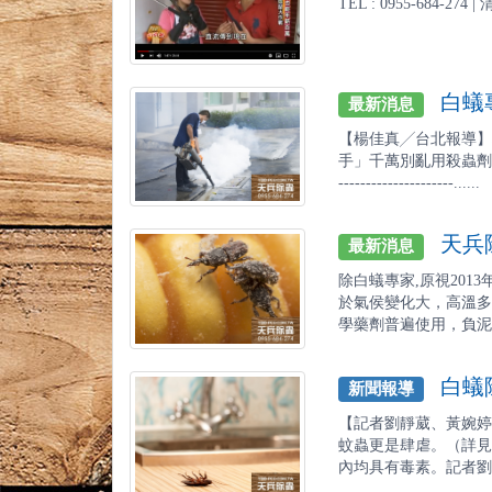
TEL : 0955-684-27
白蟻專
最新消息
【楊佳真╱台北報導】
手」千萬別亂用殺蟲劑，
---------------------......
天兵除
最新消息
除白蟻專家,原視201
於氣侯變化大，高溫多
學藥劑普遍使用，負泥蟲
白蟻除
新聞報導
【記者劉靜葳、黃婉
蚊蟲更是肆虐。（詳見
內均具有毒素。記者劉靜