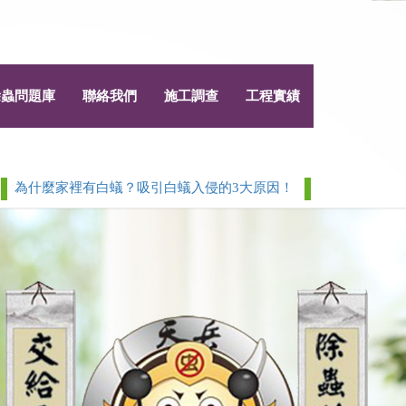
除蟲問題庫
聯絡我們
施工調查
工程實績
麼家裡有白蟻？吸引白蟻入侵的3大原因！
白蟻 > 除白蟻白蟻防
Next