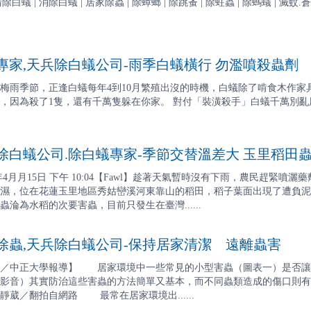
4 | 清除白蟻 | 消除白蟻 | 居家除蟲 | 除蟑螂 | 除跳蚤 | 除蛀蟲 | 除螞蟻 | 滅蚊.蒼蠅
家,天兵除白蟻公司-雨季白蟻橫行 勿濫噴殺蟲劑
梅雨季節，正逢白蟻每年4到10月繁殖出沒的時機，白蟻除了啃食木作
因為殺了1隻，還有千萬隻躲在你家。 對付「裝潢殺手」白蟻千萬別亂用殺蟲劑，應
白蟻公司.除白蟻專家-季節交替溫差大 玉里稻田
3年4月月15日 下午 10:04【Fawl】趁著天氣暫時沒有下雨，農民趕緊
濕，位在花蓮玉里地區秀姑巒溪河東靠山的稻田，稻子葉面出現了遭負泥
淪為水稻的次要害蟲，目前只發生在臺灣......
蟲,天兵除白蟻公司-保持居家清潔 遠離蟲害
婷／中正大學報導】 居家環境中一些常見的小型害蟲（圖表一）是否讓
影音）其實防治這些害蟲的方法簡單又基本，而不同蟲類造成的傷口則有
葳／翻拍自網路 最常在居家環境出......