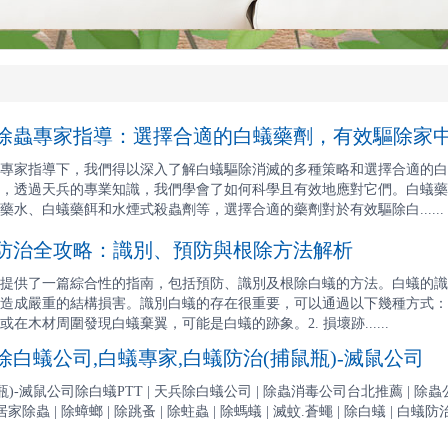
蟲專家指導：選擇合適的白蟻藥劑，有效驅除家
專家指導下，我們得以深入了解白蟻驅除消滅的多種策略和選擇合適的白
，透過天兵的專業知識，我們學會了如何科學且有效地應對它們。白蟻藥
水、白蟻藥餌和水煙式殺蟲劑等，選擇合適的藥劑對於有效驅除白......
治全攻略：識別、預防與根除方法解析
提供了一篇綜合性的指南，包括預防、識別及根除白蟻的方法。白蟻的識
造成嚴重的結構損害。識別白蟻的存在很重要，可以通過以下幾種方式：1
在木材周圍發現白蟻棄翼，可能是白蟻的跡象。2. 損壞跡......
白蟻公司,白蟻專家,白蟻防治(捕鼠瓶)-滅鼠公司
滅鼠公司除白蟻PTT | 天兵除白蟻公司 | 除蟲消毒公司台北推薦 | 除蟲公司基隆.桃園
家除蟲 | 除蟑螂 | 除跳蚤 | 除蛀蟲 | 除螞蟻 | 滅蚊.蒼蠅 | 除白蟻 | 白蟻防治 |