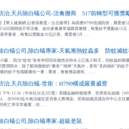
治,天兵除白蟻公司-活禽攤商 517前轉型可獲獎
專題【華人健康網 記者張雅雯／台北報導】為因應H7N9流感防疫，農委會
至16日期間就不宰活禽、改向家禽屠宰場購買屠體，每隻給予獎勵金15
準量者，每隻以獎勵金10元計算。農委會5月......
白蟻公司,除白蟻專家-天氣漸熱蚊蟲多 防蚊滅蚊
小覷， 防治“蚊包”各有奇招現在雖然在時令上已進入秋天，但蚊蟲的搔擾
的豐潤雨水，除了酷熱難耐的“桑拿”“燒烤”天氣外，更有“見肉插針”的蚊
的蚊子包塊騷擾你一番；重者，會被傳染瘧疾、......
治,天兵除白蟻-世衛：H7N9構成嚴重威脅
月2日 下午 12:34（中央社台北2日電）英國金融時報報導，世界衛生組織
人，但WHO迄今無法確定是否會人際傳染。世衛組織流感合作中心主任麥考利（
死亡率非常嚴重，但......
白蟻公司,除白蟻專家-超級老鼠