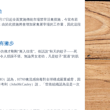
勵
5月17日起全面實施傳統市場禁宰活禽措施，今宣布若
元；由於此措施將會增加家禽屠宰場的工作量，因此這段
有撇步
仿佛才剛剛“漸入佳境”。俗話說“秋天的蚊子——死
子令人煩躁不堪。無論男女老幼，凡是蚊子“親過”的肌
（WHO）認為，H7N9禽流感病毒對全球構成嚴重威脅，因
JohnMcCauley）說，「世衛組織認為這是一次