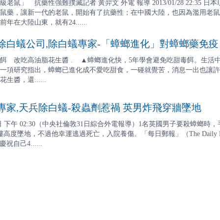
老鼠」 抗藥性強難撲滅記者 黃羿文 外電 報導 2013/01/28 22:
鼠藥，讓新一代的老鼠，開始有了抗藥性；在中國大陸，也因為濫用老鼠
在大陸山東，就有24......
白蟻公司,除白蟻專家-「蟑螂進化」對蟑螂藥免疫
餌 改吃高油脂花生醬 . ▲蟑螂進化快，5年學會避免吃甜毒餌。生活
一項研究指出，蟑螂已進化成不愛吃甜食，一碰就覺苦，消息一出也讓許
醬，還......
家,天兵除白蟻-殺蟲劑惹禍 英男炸飛穿牆墜地
月1日 下午 02:30（中央社倫敦31日綜合外電報導）1名英國男子要殺蟑
高度墜地，不過他幸運逃過死亡，入院養傷。「每日郵報」（The Daily M
祝自己4......