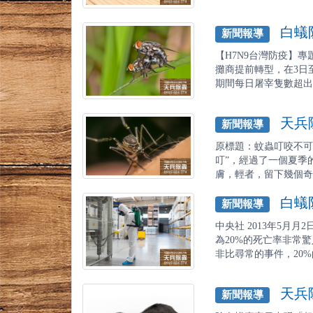
白蟻防
新聞報導
【H7N9台灣防疫】
攤商提前轉型，在3日
期間每日屠宰隻數超出基
天兵除
新聞報導
原標題：蚊蟲叮咬不可
叮”，經過了一個夏季
膚，輕者，留下幾個奇癢
白蟻防
新聞報導
中央社 2013年5月
為20%的死亡率非常驚
非比尋常的事件，20%的
天兵除
新聞報導