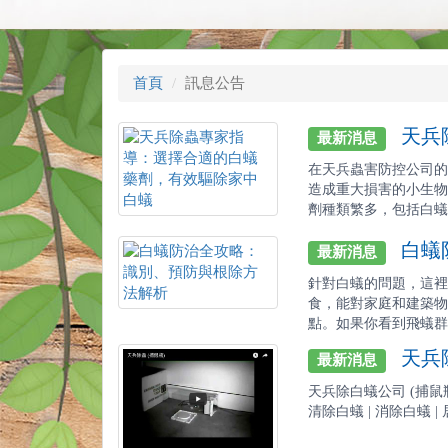
首頁
訊息公告
天兵除
最新消息
在天兵蟲害防控公司的
造成重大損害的小生物
劑種類繁多，包括白蟻藥
白蟻防
最新消息
針對白蟻的問題，這裡
食，能對家庭和建築物
點。如果你看到飛蟻群或
天兵除
最新消息
天兵除白蟻公司 (捕鼠瓶)-
清除白蟻 | 消除白蟻 | 居