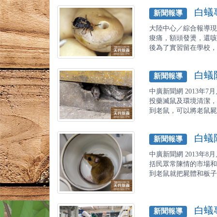
白蟻專
新聞報導
大陸中心／綜合報導現
痠痛，額頭發燙，還咳
後為了實習留在學校，自
白蟻防
新聞報導
中廣新聞網 2013年
投藥滅鼠及環境清潔，
到老鼠，可以將老鼠屍體
白蟻除
新聞報導
中廣新聞網 2013年
括民眾常陳情的市場和
到老鼠就把屍體和板子一
白蟻專
新聞報導