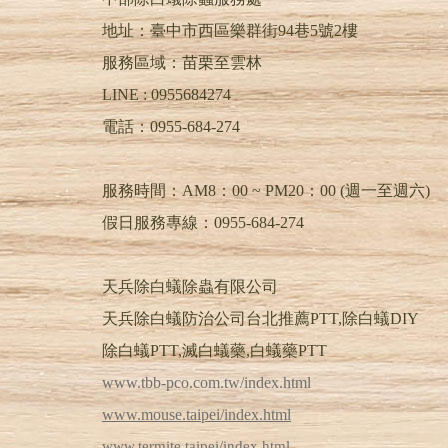
地址：臺中市西區樂群街94巷5號2樓
服務區域：苗栗至雲林
LINE :
0955684274
電話：
0955-684-274
服務時間：AM8：00 ~ PM20：00 (週一至週六)
假日服務專線：0955-684-274
天兵除白蟻除蟲有限公司
天兵除白蟻防治公司台北推薦PTT,除白蟻DIY
除白蟻PTT,滅白蟻藥,白蟻藥PTT
www.tbb-pco.com.tw/index.html
www.mouse.taipei/index.html
www.termite.taipei/index.html