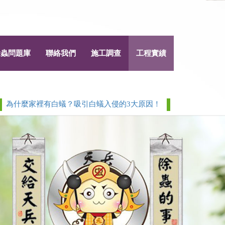
除蟲問題庫
聯絡我們
施工調查
工程實績
麼家裡有白蟻？吸引白蟻入侵的3大原因！
白蟻 > 除白蟻白蟻
Next