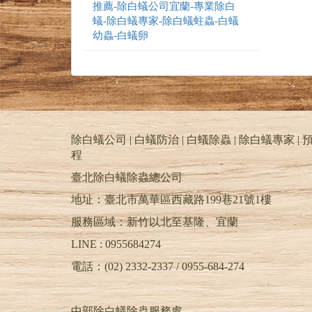
推薦-除白蟻公司宜蘭-專業除白
蟻-除白蟻專家-除白蟻蛀蟲-白蟻
幼蟲-白蟻卵
除白蟻公司 | 白蟻防治 | 白蟻除蟲 | 除白蟻專家 | 預
程
臺北除白蟻除蟲總公司
地址：臺北市萬華區西藏路199巷21號1樓
服務區域：新竹以北至基隆、宜蘭
LINE : 0955684274
電話：(02) 2332-2337 / 0955-684-274
中部除白蟻除蟲服務處