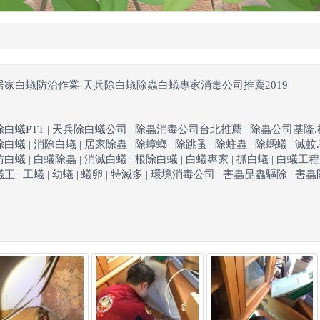
居家白蟻防治作業-天兵除白蟻除蟲白蟻專家消毒公司推薦2019
除白蟻PTT | 天兵除白蟻公司 | 除蟲消毒公司台北推薦 | 除蟲公司基隆.桃園.新竹.
除白蟻 | 消除白蟻 | 居家除蟲 | 除蟑螂 | 除跳蚤 | 除蛀蟲 | 除螞蟻 | 滅蚊
防白蟻 | 白蟻除蟲 | 消滅白蟻 | 根除白蟻 | 白蟻專家 | 抓白蟻 | 白蟻工程 | 
蟻王 | 工蟻 | 幼蟻 | 蟻卵 | 特滅多 | 環境消毒公司 | 害蟲昆蟲驅除 | 害