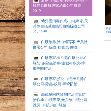
居家白蟻防治作業-天兵除白
蟻除蟲白蟻專家消毒公司推薦
2019
幼兒園消毒作業-白蟻專家,天
兵除白蟻滅白蟻殺白蟻除蟲公司
居
台北台中
白
白蟻除蟲,除白蟻專家,天兵除
白蟻公司-除蟲-粉蠹蟲-蛀蟲
白蟻專家,天兵除白蟻公司,白
蟻防治-除蟲消毒-渡假村客房-蟑
螂螞蟻防治
白蟻專家,預防白蟻,天兵除白
蟻公司-除蟲-蚊蠅-蟑螂防治
高鐵桃園站鼠類防治病媒防
治作業-白蟻專家,天兵除白蟻公司
推薦白蟻防治白蟻藥