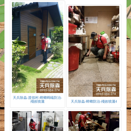
天兵除蟲-渡假村-蟑螂螞蟻防治-
殘效噴灑
天兵除蟲-蟑螂防治-殘效噴灑4