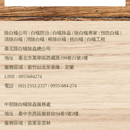
除白蟻公司 | 白蟻防治 | 白蟻除蟲 | 除白蟻專家 | 預防白蟻 |
清除白蟻 | 消除白蟻 | 根除白蟻 | 抓白蟻 |
白蟻工程
臺北除白蟻除蟲總公司
地址：臺北市萬華區西藏路199巷21號1樓
服務區域：新竹以北至基隆、宜蘭
LINE : 0955684274
電話：(02) 2332-2337 / 0955-684-274
中部除白蟻除蟲服務處
地址：臺中市西區樂群街94巷5號2樓
服務區域：苗栗至雲林