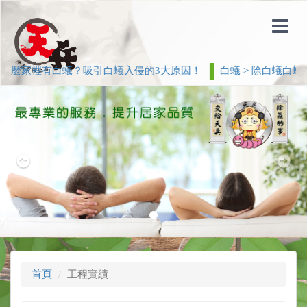
麼家裡有白蟻？吸引白蟻入侵的3大原因！
白蟻 > 除白蟻白蟻防
Previous
Nex
首頁
工程實績