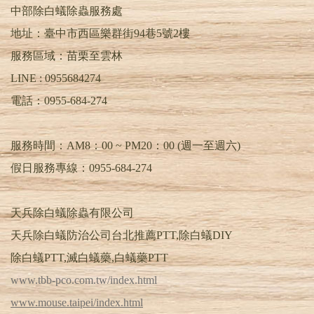
中部除白蟻除蟲服務處
地址：臺中市西區樂群街94巷5號2樓
服務區域：苗栗至雲林
LINE :
0955684274
電話：
0955-684-274
服務時間：AM8：00 ~ PM20：00 (週一至週六)
假日服務專線：0955-684-274
天兵除白蟻除蟲有限公司
天兵除白蟻防治公司台北推薦PTT,除白蟻DIY
除白蟻PTT,滅白蟻藥,白蟻藥PTT
www.tbb-pco.com.tw/index.html
www.mouse.taipei/index.html