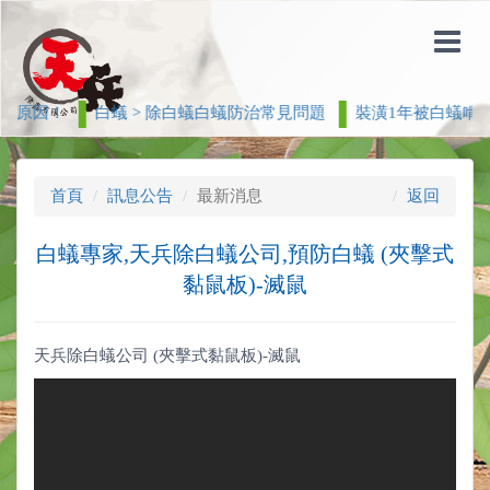
大原因！
白蟻 > 除白蟻白蟻防治常見問題
裝潢1年被白蟻啃光木
首頁
訊息公告
最新消息
返回
白蟻專家,天兵除白蟻公司,預防白蟻 (夾擊式
黏鼠板)-滅鼠
天兵除白蟻公司 (夾擊式黏鼠板)-滅鼠