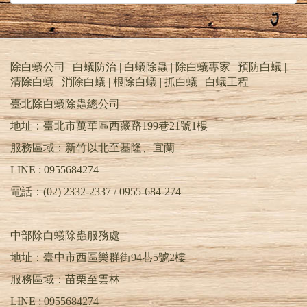
除白蟻公司 | 白蟻防治 | 白蟻除蟲 | 除白蟻專家 | 預防白蟻 |
清除白蟻 | 消除白蟻 | 根除白蟻 | 抓白蟻 |
白蟻工程
臺北除白蟻除蟲總公司
地址：臺北市萬華區西藏路199巷21號1樓
服務區域：新竹以北至基隆、宜蘭
LINE : 0955684274
電話：(02) 2332-2337 / 0955-684-274
中部除白蟻除蟲服務處
地址：臺中市西區樂群街94巷5號2樓
服務區域：苗栗至雲林
LINE :
0955684274