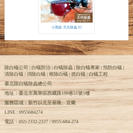
飛入交尾，整個過程只需要5分鐘即可完成。雌
蟲壽命較雄蟲長。在正常情況下雌蟲於吸血產卵
不久後即死亡。
台灣蛺蠓整年都有出現的跡象，在11月至隔年3
小黑蚊 天兵除蟲 03
月為低密度，而5到7月為主要高密度，時間是
在上午10點至下午三點為高峰期。常於竹林、
樹林、茶園、菜園、檳榔園等易生長青苔、有遮
陽、土質較鬆、潮濕陰暗的地方孳生且幼蟲僅餘
土表深度1cm以內生存，當積水高於蟲體時無法
存活，因此在排水不良區域蟲體較少。
小黑蚊防治
除白蟻公司 | 白蟻防治 | 白蟻除蟲 | 除白蟻專家 | 預防白蟻 |
１殘效處理-依照成蟲習性針對孳生源處做殘效
清除白蟻 | 消除白蟻 | 根除白蟻 | 抓白蟻 |
白蟻工程
處理。
臺北除白蟻除蟲總公司
２空間處理-在孳生源處及周邊30公尺內，以空
間噴灑藥劑，對現有成蟲現場擊殺。
地址：臺北市萬華區西藏路199巷21號1樓
３孳生源處理-針對孳生源處，投放生長抑制
服務區域：新竹以北至基隆、宜蘭
劑。
LINE : 0955684274
電話：(02) 2332-2337 / 0955-684-274
除白蟻PTT | 天兵除白蟻公司 | 除蟲消毒公司台
北推薦 | 除蟲公司基隆.桃園.新竹.苗栗.台中 |