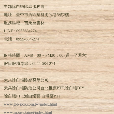
TEL : 0955-684-274 | 清除白蟻 | 消除白蟻 | 居家
中部除白蟻除蟲服務處
除蟲 | 除蟑螂 | 除跳蚤 | 除蛀蟲 | 除螞蟻 | 滅蚊.蒼
蠅 | 除白蟻 | 白蟻防治 | 除白蟻公司PTT | 預防白
地址：臺中市西區樂群街94巷5號2樓
蟻 | 白蟻除蟲 | 消滅白蟻 | 根除白蟻 | 白蟻專家 |
服務區域：苗栗至雲林
抓白蟻 | 白蟻工程 | 除白蟻DIY | 滅白蟻藥 | 白蟻
藥PTT | 蟻后 | 蟻王 | 工蟻 | 幼蟻 | 蟻卵 | 特滅多 |
LINE :
0955684274
環境消毒公司 | 害蟲昆蟲驅除 | 害蟲防治
電話：
0955-684-274
服務時間：AM8：00 ~ PM20：00 (週一至週六)
假日服務專線：0955-684-274
天兵除白蟻除蟲有限公司
天兵除白蟻防治公司台北推薦PTT,除白蟻DIY
除白蟻PTT,滅白蟻藥,白蟻藥PTT
www.tbb-pco.com.tw/index.html
www.mouse.taipei/index.html