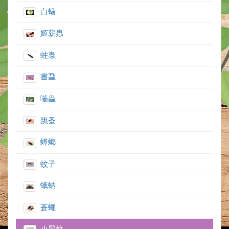
白蟻
姬薪蟲
蛀蟲
書蝨
嚙蟲
跳蚤
蟑螂
蚊子
蛾蚋
蒼蠅