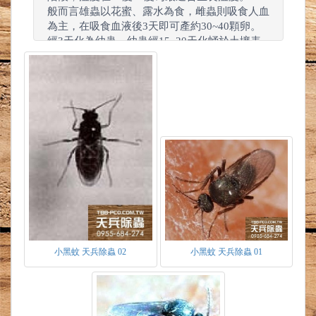
般而言雄蟲以花蜜、露水為食，雌蟲則吸食人血
為主，在吸食血液後3天即可產約30~40顆卵。
經3天化為幼蟲，幼蟲經15~20天化蛹於土壤表
層細縫，5天後則羽化成蟲，其成蟲壽命可達約
一個半月。
卵
-呈黑褐色約0.3mm長，多產卵於潮濕含有藻
類之砂質及腐植質的土壤表層。
幼蟲
-頭呈黑褐色，體呈黃褐色。剛孵化時體長
約0.35mm可長至2.5mm。藍綠藻、綠藻、青苔
為此時期主要食物來源。
小黑蚊 天兵除蟲 02
小黑蚊 天兵除蟲 01
蛹
-蛹長約2mm兩側有呼吸管，蛹期時皆靜止不
動直到羽化成蟲。
成蟲
-體長約1.5mm，具觸角口器及翅一對。成
蟲在交尾過程中一群雄蚊會在空中飛舞吸引雌蚊