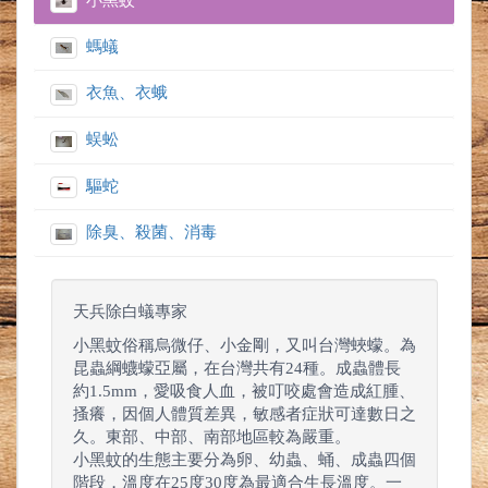
小黑蚊
螞蟻
衣魚、衣蛾
蜈蚣
驅蛇
除臭、殺菌、消毒
天兵除白蟻專家
小黑蚊俗稱烏微仔、小金剛，又叫台灣蛺蠓。為
昆蟲綱蠛蠓亞屬，在台灣共有24種。成蟲體長
約1.5mm，愛吸食人血，被叮咬處會造成紅腫、
搔癢，因個人體質差異，敏感者症狀可達數日之
久。東部、中部、南部地區較為嚴重。
小黑蚊的生態主要分為卵、幼蟲、蛹、成蟲四個
階段，溫度在25度30度為最適合生長溫度。一