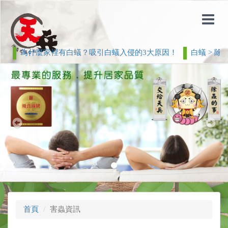
為什麼家裡有白蟻？吸引白蟻入侵的3大原因！
白蟻 > 除
Previous
Nex
首頁
害蟲資訊