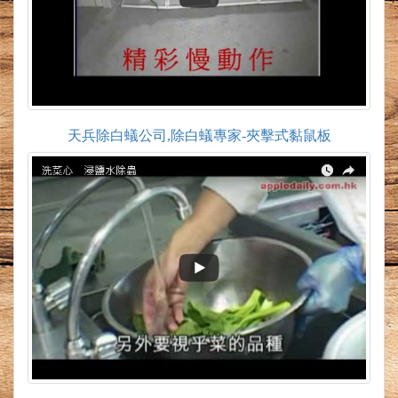
天兵除白蟻公司,除白蟻專家-夾擊式黏鼠板