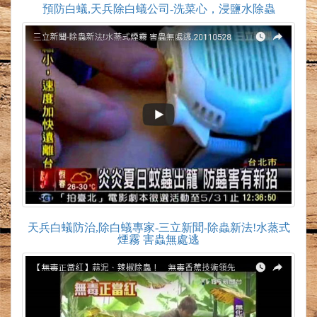
預防白蟻,天兵除白蟻公司-洗菜心，浸鹽水除蟲
天兵白蟻防治,除白蟻專家-三立新聞-除蟲新法!水蒸式
煙霧 害蟲無處逃