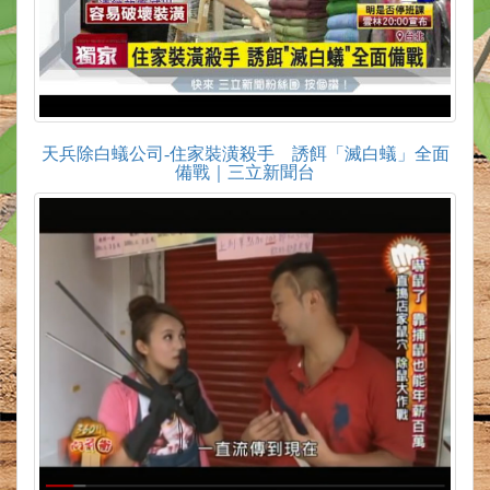
天兵除白蟻公司-住家裝潢殺手 誘餌「滅白蟻」全面
備戰｜三立新聞台