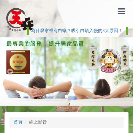
為什麼家裡有白蟻？吸引白蟻入侵的3大原因！
白蟻
Previous
Nex
首頁
線上影音