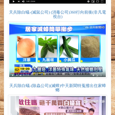
天兵除白蟻-(滅鼠公司) (消毒公司)360行向前衝(非凡電
視台)
天兵除白蟻-(除蟲公司)(滅蟑)中天新聞特蒐撥出住家蟑
螂