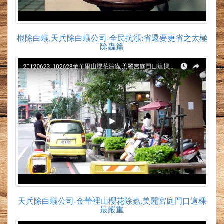
根除白蟻,天兵除白蟻公司-全民抗漲:省還要更省之太極
除蟲篇
天兵除白蟻公司-金華裡山櫻花除蟲,美麗宮庭門口這棵
最嚴重