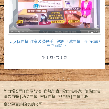
天兵除白蟻-住家裝潢殺手 誘餌「滅白蟻」全面備戰
｜三立新聞台
第 1 頁 ⁄ 共 1 頁
除白蟻公司 | 白蟻防治 | 白蟻除蟲 | 除白蟻專家 | 預防白蟻 |
清除白蟻 | 消除白蟻 | 根除白蟻 | 抓白蟻 |
白蟻工程
臺北除白蟻除蟲總公司