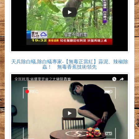
天兵除白蟻,除白蟻專家-【無毒正當紅】蒜泥、辣椒除
蟲！ 無毒香蕉技術領先