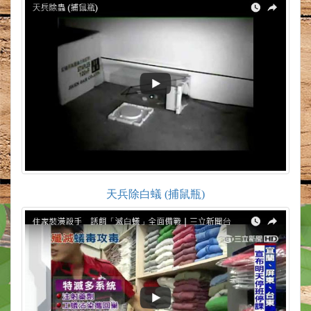
天兵除白蟻 (捕鼠瓶)