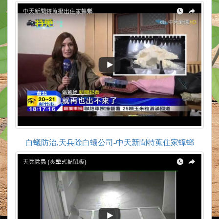
白蟻防治,天兵除白蟻公司-中天新聞特蒐住家蟑螂