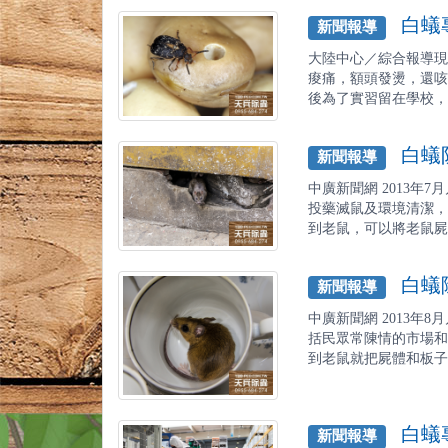
白蟻專
新聞報導
大陸中心／綜合報導現
痠痛，額頭發燙，還咳
後為了實習留在學校，自
白蟻防
新聞報導
中廣新聞網 2013年
投藥滅鼠及環境清潔，
到老鼠，可以將老鼠屍體
白蟻除
新聞報導
中廣新聞網 2013年
括民眾常陳情的市場和
到老鼠就把屍體和板子一
白蟻專
新聞報導