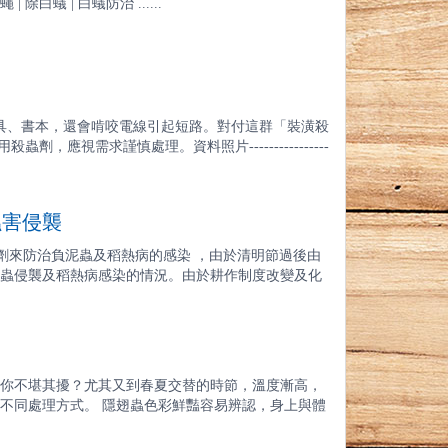
 | 除白蟻 | 白蟻防治 ......
家具、書本，還會啃咬電線引起短路。對付這群「裝潢殺
視需求謹慎處理。資料照片----------------
蟲害侵襲
噴灑藥劑來防治負泥蟲及稻熱病的感染 ，由於清明節過後由
蟲侵襲及稻熱病感染的情況。由於耕作制度改變及化
你不堪其擾？尤其又到春夏交替的時節，溫度漸高，
不同處理方式。 隱翅蟲色彩鮮豔容易辨認，身上與體