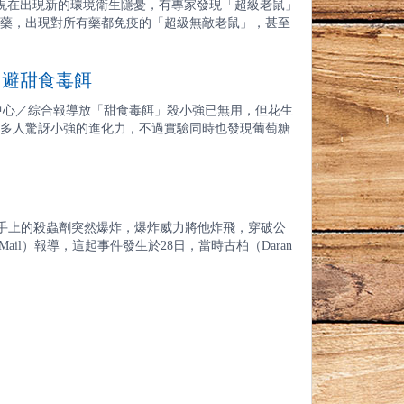
35 日本現在出現新的環境衛生隱憂，有專家發現「超級老鼠」
藥，出現對所有藥都免疫的「超級無敵老鼠」，甚至
 避甜食毒餌
中心／綜合報導放「甜食毒餌」殺小強已無用，但花生
多人驚訝小強的進化力，不過實驗同時也發現葡萄糖
螂時，手上的殺蟲劑突然爆炸，爆炸威力將他炸飛，穿破公
ail）報導，這起事件發生於28日，當時古柏（Daran