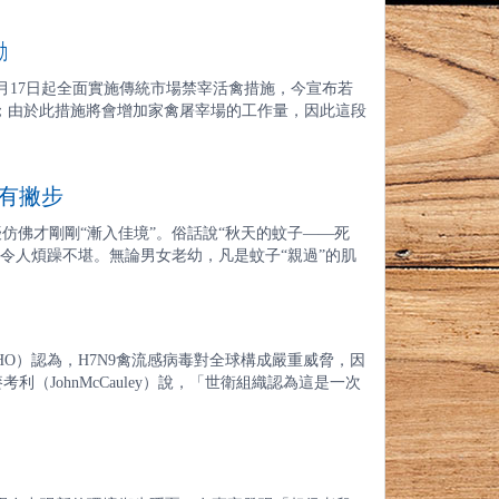
勵
5月17日起全面實施傳統市場禁宰活禽措施，今宣布若
元；由於此措施將會增加家禽屠宰場的工作量，因此這段
有撇步
仿佛才剛剛“漸入佳境”。俗話說“秋天的蚊子——死
子令人煩躁不堪。無論男女老幼，凡是蚊子“親過”的肌
（WHO）認為，H7N9禽流感病毒對全球構成嚴重威脅，因
JohnMcCauley）說，「世衛組織認為這是一次