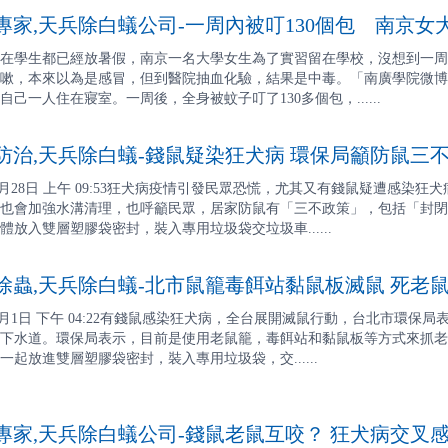
家,天兵除白蟻公司-一周內被叮130個包 南京女
在學生都已經放暑假，南京一名大學女生為了實習留在學校，沒想到一周
嗽，本來以為是感冒，但到醫院抽血化驗，結果是中毒。「南廣學院微博
己一人住在寢室。一周後，全身被蚊子叮了130多個包，......
治,天兵除白蟻-錢鼠疑染狂犬病 環保局籲防鼠三
7月月28日 上午 09:53狂犬病疫情引發民眾恐慌，尤其又有錢鼠疑遭感
也會加強水溝清理，也呼籲民眾，居家防鼠有「三不政策」，包括「封閉
放入雙層塑膠袋密封，裝入專用垃圾袋交垃圾車......
蟲,天兵除白蟻-北市鼠籠毒餌站黏鼠板滅鼠 死老
8月月1日 下午 04:22有錢鼠感染狂犬病，全台展開滅鼠行動，台北市環
下水道。環保局表示，目前是使用老鼠籠，毒餌站和黏鼠板等方式來抓老
起放進雙層塑膠袋密封，裝入專用垃圾袋，交......
家,天兵除白蟻公司-錢鼠老鼠互咬？ 狂犬病交叉感染