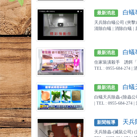
白蟻專
最新消息
天兵除白蟻公司 (夾擊式黏鼠
清除白蟻 | 消除白蟻 | 居
白蟻專
最新消息
住家裝潢殺手 誘餌「滅
TEL : 0955-684-2
白蟻天
最新消息
白蟻天兵除蟲-(除蟲公司
| TEL : 0955-684-
天兵除
新聞報導
天兵除蟲-(滅鼠公司) 