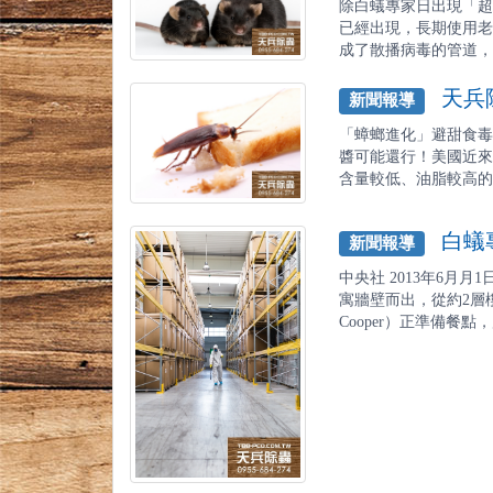
除白蟻專家日出現「超級
已經出現，長期使用老
成了散播病毒的管道，前年
天兵除
新聞報導
「蟑螂進化」避甜食毒
醬可能還行！美國近來
含量較低、油脂較高的花生
白蟻專
新聞報導
中央社 2013年6月
寓牆壁而出，從約2層樓
Cooper）正準備餐點，慶