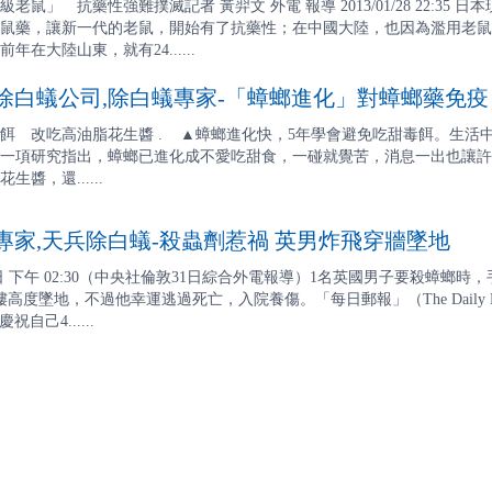
老鼠」 抗藥性強難撲滅記者 黃羿文 外電 報導 2013/01/28 22:
鼠藥，讓新一代的老鼠，開始有了抗藥性；在中國大陸，也因為濫用老鼠
在大陸山東，就有24......
白蟻公司,除白蟻專家-「蟑螂進化」對蟑螂藥免疫
餌 改吃高油脂花生醬 . ▲蟑螂進化快，5年學會避免吃甜毒餌。生活
一項研究指出，蟑螂已進化成不愛吃甜食，一碰就覺苦，消息一出也讓許
醬，還......
家,天兵除白蟻-殺蟲劑惹禍 英男炸飛穿牆墜地
月1日 下午 02:30（中央社倫敦31日綜合外電報導）1名英國男子要殺蟑
高度墜地，不過他幸運逃過死亡，入院養傷。「每日郵報」（The Daily M
祝自己4......