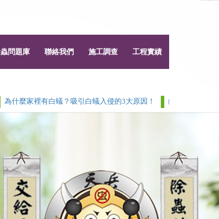
除蟲問題庫
聯絡我們
施工調查
工程實績
麼家裡有白蟻？吸引白蟻入侵的3大原因！
白蟻 > 除白蟻白蟻防
Next