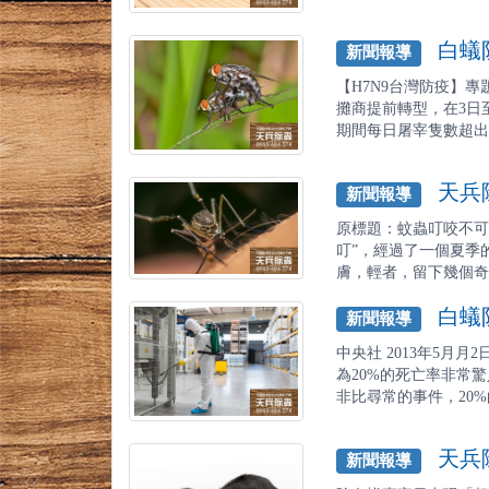
白蟻防
新聞報導
【H7N9台灣防疫】
攤商提前轉型，在3日
期間每日屠宰隻數超出基
天兵除
新聞報導
原標題：蚊蟲叮咬不可
叮”，經過了一個夏季
膚，輕者，留下幾個奇癢
白蟻防
新聞報導
中央社 2013年5月
為20%的死亡率非常驚
非比尋常的事件，20%的
天兵除
新聞報導