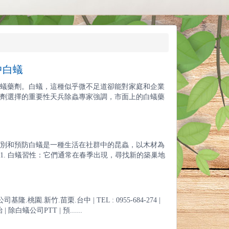
中白蟻
蟻藥劑。白蟻，這種似乎微不足道卻能對家庭和企業
劑選擇的重要性天兵除蟲專家強調，市面上的白蟻藥
別和預防白蟻是一種生活在社群中的昆蟲，以木材為
. 白蟻習性：它們通常在春季出現，尋找新的築巢地
.新竹.苗栗.台中 | TEL : 0955-684-274 |
 除白蟻公司PTT | 預......