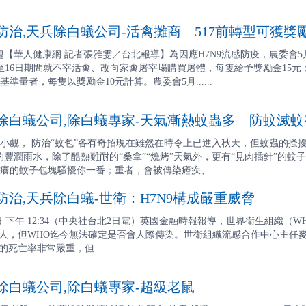
治,天兵除白蟻公司-活禽攤商 517前轉型可獲獎
專題【華人健康網 記者張雅雯／台北報導】為因應H7N9流感防疫，農委會
至16日期間就不宰活禽、改向家禽屠宰場購買屠體，每隻給予獎勵金15
準量者，每隻以獎勵金10元計算。農委會5月......
白蟻公司,除白蟻專家-天氣漸熱蚊蟲多 防蚊滅蚊
小覷， 防治“蚊包”各有奇招現在雖然在時令上已進入秋天，但蚊蟲的搔擾
的豐潤雨水，除了酷熱難耐的“桑拿”“燒烤”天氣外，更有“見肉插針”的蚊
的蚊子包塊騷擾你一番；重者，會被傳染瘧疾、......
治,天兵除白蟻-世衛：H7N9構成嚴重威脅
月2日 下午 12:34（中央社台北2日電）英國金融時報報導，世界衛生組織
人，但WHO迄今無法確定是否會人際傳染。世衛組織流感合作中心主任麥考利（
死亡率非常嚴重，但......
白蟻公司,除白蟻專家-超級老鼠