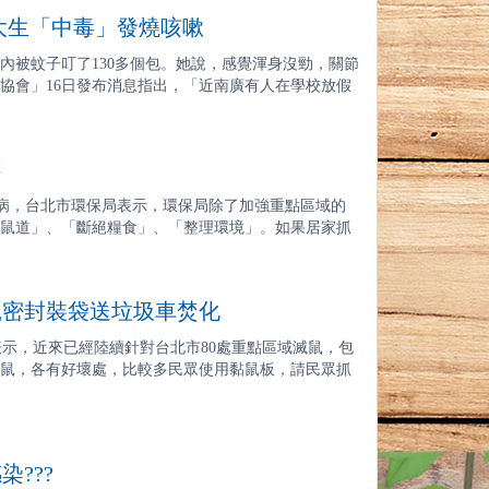
大生「中毒」發燒咳嗽
內被蚊子叮了130多個包。她說，感覺渾身沒勁，關節
協會」16日發布消息指出，「近南廣有人在學校放假
不
染狂犬病，台北市環保局表示，環保局除了加強重點區域的
鼠道」、「斷絕糧食」、「整理環境」。如果居家抓
鼠密封裝袋送垃圾車焚化
保局表示，近來已經陸續針對台北市80處重點區域滅鼠，包
鼠，各有好壞處，比較多民眾使用黏鼠板，請民眾抓
???