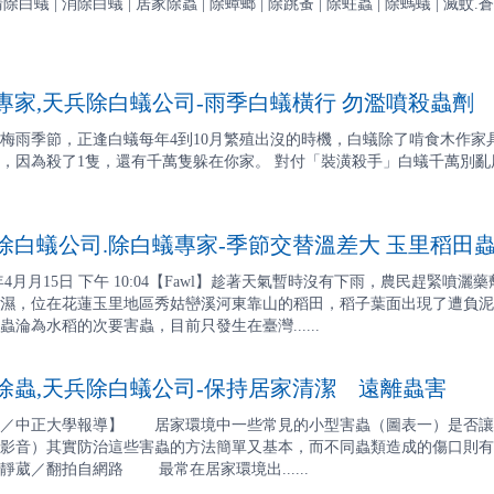
4 | 清除白蟻 | 消除白蟻 | 居家除蟲 | 除蟑螂 | 除跳蚤 | 除蛀蟲 | 除螞蟻 | 滅蚊.蒼蠅
家,天兵除白蟻公司-雨季白蟻橫行 勿濫噴殺蟲劑
梅雨季節，正逢白蟻每年4到10月繁殖出沒的時機，白蟻除了啃食木作
因為殺了1隻，還有千萬隻躲在你家。 對付「裝潢殺手」白蟻千萬別亂用殺蟲劑，應
白蟻公司.除白蟻專家-季節交替溫差大 玉里稻田
3年4月月15日 下午 10:04【Fawl】趁著天氣暫時沒有下雨，農民趕緊
濕，位在花蓮玉里地區秀姑巒溪河東靠山的稻田，稻子葉面出現了遭負泥
淪為水稻的次要害蟲，目前只發生在臺灣......
蟲,天兵除白蟻公司-保持居家清潔 遠離蟲害
婷／中正大學報導】 居家環境中一些常見的小型害蟲（圖表一）是否讓
影音）其實防治這些害蟲的方法簡單又基本，而不同蟲類造成的傷口則有
葳／翻拍自網路 最常在居家環境出......