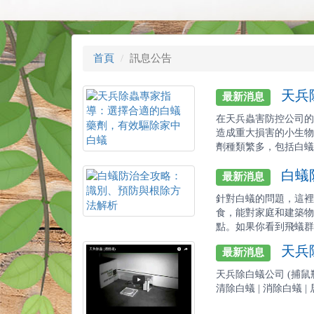
首頁
訊息公告
天兵除
最新消息
在天兵蟲害防控公司的
造成重大損害的小生物
劑種類繁多，包括白蟻藥
白蟻防
最新消息
針對白蟻的問題，這裡
食，能對家庭和建築物
點。如果你看到飛蟻群或
天兵除
最新消息
天兵除白蟻公司 (捕鼠瓶)-
清除白蟻 | 消除白蟻 | 居