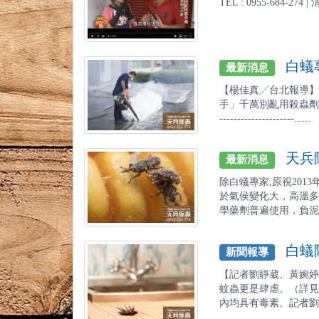
TEL : 0955-684-27
白蟻專
最新消息
【楊佳真╱台北報導】
手」千萬別亂用殺蟲劑，
---------------------......
天兵除
最新消息
除白蟻專家,原視201
於氣侯變化大，高溫多
學藥劑普遍使用，負泥蟲
白蟻除
新聞報導
【記者劉靜葳、黃婉
蚊蟲更是肆虐。（詳見
內均具有毒素。記者劉靜