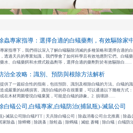
蟲專家指導：選擇合適的白蟻藥劑，有效驅除家
專家指導下，我們得以深入了解白蟻驅除消滅的多種策略和選擇合適的白
，透過天兵的專業知識，我們學會了如何科學且有效地應對它們。白蟻藥
水、白蟻藥餌和水煙式殺蟲劑等，選擇合適的藥劑對於有效驅除白......
治全攻略：識別、預防與根除方法解析
提供了一篇綜合性的指南，包括預防、識別及根除白蟻的方法。白蟻的識
造成嚴重的結構損害。識別白蟻的存在很重要，可以通過以下幾種方式：1
在木材周圍發現白蟻棄翼，可能是白蟻的跡象。2. 損壞跡......
白蟻公司,白蟻專家,白蟻防治(捕鼠瓶)-滅鼠公司
滅鼠公司除白蟻PTT | 天兵除白蟻公司 | 除蟲消毒公司台北推薦 | 除蟲公司基隆.桃園
家除蟲 | 除蟑螂 | 除跳蚤 | 除蛀蟲 | 除螞蟻 | 滅蚊.蒼蠅 | 除白蟻 | 白蟻防治 |