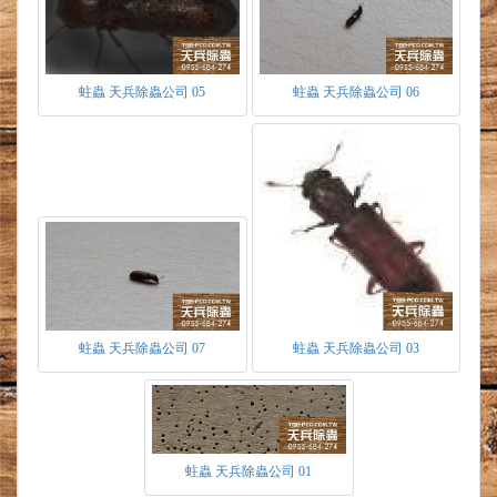
木材含水量達到8%~15%時，環境適宜便開始活
耀、蛀食。害怕震動，會暫時逃離震動處甚至裝
死，待危險過後再次活動。由於蛀蟲擁有高度的
抗旱能力，當環境中的溫度、濕度、食物來源不
蛀蟲 天兵除蟲公司 05
蛀蟲 天兵除蟲公司 06
適宜時，僅依靠空氣中的水分，即可渡過。嚴重
時更會呈現休眠狀態，靜靜等候適宜的環境形
成，才恢復覺醒。因此在新家裝潢後，快則幾個
月慢則一至二年才會發現其危害。又因溫度、濕
度而異。在同批木構建材，裝潢於室內地點的不
同，而產生時間上先後為害的差異。
蛀蟲入侵方式
由原木料集散地被感染後製成相關木製品，
如家具、手工藝品、裝潢材料等傳進居家。
倉庫存放木料製品中被其中一批受感染之木
料傳遞進而擴散感染。
蛀蟲 天兵除蟲公司 07
蛀蟲 天兵除蟲公司 03
蛀蟲防治方式
1.於裝潢前針對裝潢有關之木料噴灑藥劑做預防
及防治。
2.若於裝潢後防治，針對已危害之木料，對蟲洞
處做深層灌注藥劑，於木料表層毛孔處以滲透性
蛀蟲 天兵除蟲公司 01
藥劑做塗佈防治。