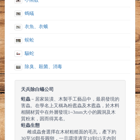
小黑蚊
螞蟻
衣魚、衣蛾
蜈蚣
驅蛇
除臭、殺菌、消毒
天兵除白蟻公司
蛀蟲
－居家裝潢、木製手工藝品中，最易發現的
害蟲。在學名上又稱為粉蠹蟲及木蠹蟲，於木料
相關材質中在外層發現1~3mm大小的圓洞及木
質粉末，因而得其名。
蛀蟲生態
雌成蟲會選擇在木材粗糙面的毛孔，產下約
30至50顆長圓卵，一旦環境適宜10到15天內則