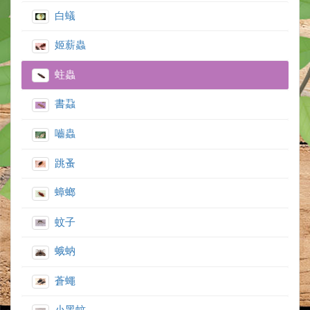
白蟻
姬薪蟲
蛀蟲
書蝨
嚙蟲
跳蚤
蟑螂
蚊子
蛾蚋
蒼蠅