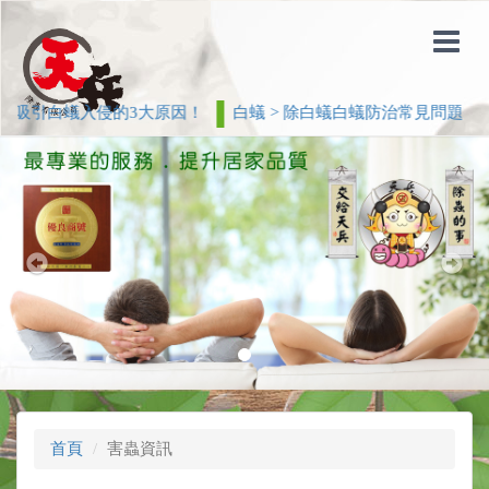
吸引白蟻入侵的3大原因！
白蟻 > 除白蟻白蟻防治常見問題
Previous
Nex
首頁
害蟲資訊