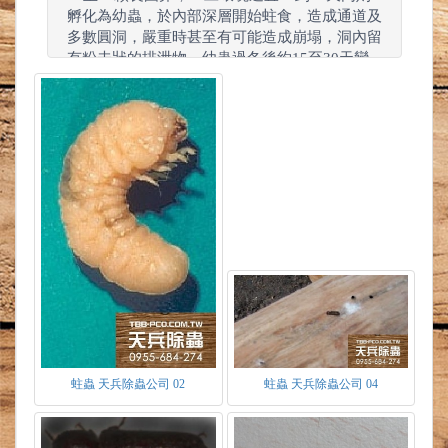
孵化為幼蟲，於內部深層開始蛀食，造成通道及
多數圓洞，嚴重時甚至有可能造成崩塌，洞內留
有粉未狀的排泄物。幼蟲過冬後約15至30天變
化為蛹，直到4至6月羽化成蟲，蛀食圓洞飛
出，因成蟲生命周期不長，成蟲羽化發出後，隨
即產卵延續後代便結束一生。
蛀蟲 天兵除蟲公司 02
蛀蟲 天兵除蟲公司 04
蛀蟲食物
蛀蟲喜愛生活於陰暗、無聲的環境，以木材
中的纖維質為食，將其轉化為澱粉及多糖體。當