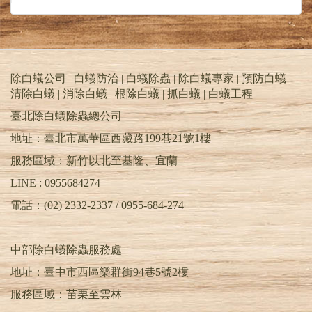
3.依蟲害感染範圍及裝潢格局，噴灑藥劑於木材
裡外各面，藉以徹底封鎖蟲害可出入之區塊。
4.對危害區域，做氣薰防治驅出成蟲，造成速殺
功效。
除白蟻公司 | 白蟻防治 | 白蟻除蟲 | 除白蟻專家 | 預防白蟻 |
除白蟻PTT | 天兵除白蟻公司 | 除蟲消毒公司台
清除白蟻 | 消除白蟻 | 根除白蟻 | 抓白蟻 |
白蟻工程
北推薦 | 除蟲公司基隆.桃園.新竹.苗栗.台中 |
臺北除白蟻除蟲總公司
TEL : 0955-684-274 | 清除白蟻 | 消除白蟻 | 居家
除蟲 | 除蟑螂 | 除跳蚤 | 除蛀蟲 | 除螞蟻 | 滅蚊.蒼
地址：臺北市萬華區西藏路199巷21號1樓
蠅 | 除白蟻 | 白蟻防治 | 除白蟻公司PTT | 預防白
服務區域：新竹以北至基隆、宜蘭
蟻 | 白蟻除蟲 | 消滅白蟻 | 根除白蟻 | 白蟻專家 |
抓白蟻 | 白蟻工程 | 除白蟻DIY | 滅白蟻藥 | 白蟻
LINE : 0955684274
藥PTT | 蟻后 | 蟻王 | 工蟻 | 幼蟻 | 蟻卵 | 特滅多 |
電話：(02) 2332-2337 / 0955-684-274
環境消毒公司 | 害蟲昆蟲驅除 | 害蟲防治
中部除白蟻除蟲服務處
地址：臺中市西區樂群街94巷5號2樓
服務區域：苗栗至雲林